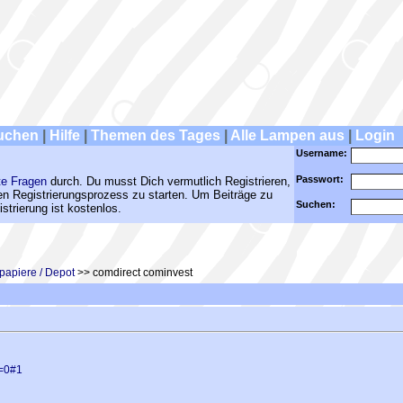
uchen
|
Hilfe
|
Themen des Tages
|
Alle Lampen aus
|
Login
Username:
Passwort:
te Fragen
durch. Du musst Dich vermutlich Registrieren,
den Registrierungsprozess zu starten. Um Beiträge zu
Suchen:
strierung ist kostenlos.
papiere / Depot
>> comdirect cominvest
t=0#1