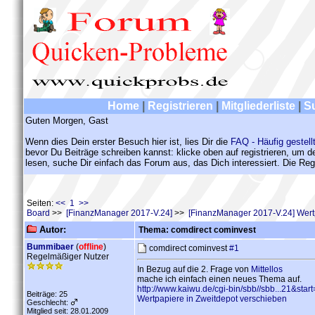
Home
|
Registrieren
|
Mitgliederliste
|
S
Guten Morgen, Gast
Wenn dies Dein erster Besuch hier ist, lies Dir die
FAQ - Häufig gestell
bevor Du Beiträge schreiben kannst: klicke oben auf registrieren, um 
lesen, suche Dir einfach das Forum aus, das Dich interessiert. Die Regi
Seiten:
<< 1 >>
Board
>>
[FinanzManager 2017-V.24]
>>
[FinanzManager 2017-V.24] Wert
Autor:
Thema: comdirect cominvest
Bummibaer
(
offline
)
comdirect cominvest
#1
Regelmäßiger Nutzer
In Bezug auf die 2. Frage von
Mittellos
mache ich einfach einen neues Thema auf.
http://www.kaiwu.de/cgi-bin/sbb//sbb...21&star
Beiträge: 25
Wertpapiere in Zweitdepot verschieben
Geschlecht:
Mitglied seit: 28.01.2009