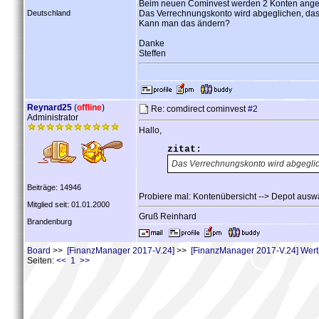
Beim neuen Cominvest werden 2 Konten angeleg
Deutschland
Das Verrechnungskonto wird abgeglichen, das
Kann man das ändern?
Danke
Steffen
Reynard25
(
offline
)
Re: comdirect cominvest
#2
Administrator
Hallo,
zitat:
Das Verrechnungskonto wird abgeglic
Beiträge: 14946
Probiere mal: Kontenübersicht --> Depot auswä
Mitglied seit: 01.01.2000
Gruß Reinhard
Brandenburg
Board
>>
[FinanzManager 2017-V.24]
>>
[FinanzManager 2017-V.24] Wert
Seiten:
<< 1 >>