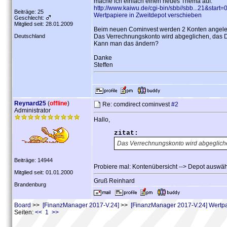
mache ich einfach einen neues Thema auf.
http://www.kaiwu.de/cgi-bin/sbb//sbb...21&start=
Beiträge: 25
Wertpapiere in Zweitdepot verschieben
Geschlecht:
Mitglied seit: 28.01.2009
Beim neuen Cominvest werden 2 Konten angelegt,
Deutschland
Das Verrechnungskonto wird abgeglichen, das 
Kann man das ändern?
Danke
Steffen
Reynard25
(
offline
)
Re: comdirect cominvest
#2
Administrator
Hallo,
zitat:
Das Verrechnungskonto wird abgeglich
Beiträge: 14944
Probiere mal: Kontenübersicht --> Depot auswähl
Mitglied seit: 01.01.2000
Gruß Reinhard
Brandenburg
Board
>>
[FinanzManager 2017-V.24]
>>
[FinanzManager 2017-V.24] Wertpa
Seiten:
<< 1 >>