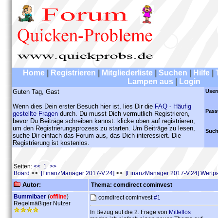
Home
|
Registrieren
|
Mitgliederliste
|
Suchen
|
Hilfe
|
Lampen aus
|
Login
Guten Tag, Gast
User
Wenn dies Dein erster Besuch hier ist, lies Dir die
FAQ - Häufig
Pass
gestellte Fragen
durch. Du musst Dich vermutlich Registrieren,
bevor Du Beiträge schreiben kannst: klicke oben auf registrieren,
um den Registrierungsprozess zu starten. Um Beiträge zu lesen,
Such
suche Dir einfach das Forum aus, das Dich interessiert. Die
Registrierung ist kostenlos.
Seiten:
<< 1 >>
Board
>>
[FinanzManager 2017-V.24]
>>
[FinanzManager 2017-V.24] Wertpa
Autor:
Thema: comdirect cominvest
Bummibaer
(
offline
)
comdirect cominvest
#1
Regelmäßiger Nutzer
In Bezug auf die 2. Frage von
Mittellos