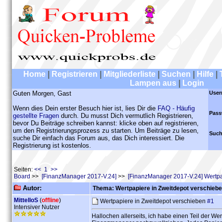
Home
|
Registrieren
|
Mitgliederliste
|
Suchen
|
Hilfe
|
Lampen aus
|
Login
Guten Morgen, Gast
User
Wenn dies Dein erster Besuch hier ist, lies Dir die
FAQ - Häufig
Pass
gestellte Fragen
durch. Du musst Dich vermutlich Registrieren,
bevor Du Beiträge schreiben kannst: klicke oben auf registrieren,
um den Registrierungsprozess zu starten. Um Beiträge zu lesen,
Such
suche Dir einfach das Forum aus, das Dich interessiert. Die
Registrierung ist kostenlos.
Seiten:
<< 1 >>
Board
>>
[FinanzManager 2017-V.24]
>>
[FinanzManager 2017-V.24] Wertpa
Autor:
Thema: Wertpapiere in Zweitdepot verschieb
MittelloS
(
offline
)
Wertpapiere in Zweitdepot verschieben
#1
Intensiver Nutzer
Hallochen allerseits, ich habe einen Teil der W