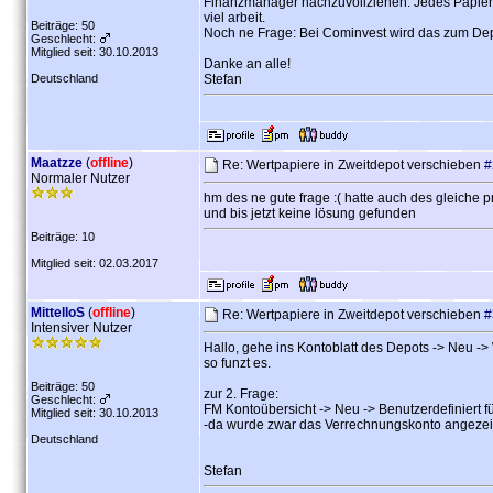
Finanzmanager nachzuvollziehen. Jedes Papier 
viel arbeit.
Beiträge: 50
Noch ne Frage: Bei Cominvest wird das zum Dep
Geschlecht:
Mitglied seit: 30.10.2013
Danke an alle!
Deutschland
Stefan
Maatzze
(
offline
)
Re: Wertpapiere in Zweitdepot verschieben
#
Normaler Nutzer
hm des ne gute frage :( hatte auch des gleiche 
und bis jetzt keine lösung gefunden
Beiträge: 10
Mitglied seit: 02.03.2017
MittelloS
(
offline
)
Re: Wertpapiere in Zweitdepot verschieben
#
Intensiver Nutzer
Hallo, gehe ins Kontoblatt des Depots -> Neu -
so funzt es.
Beiträge: 50
zur 2. Frage:
Geschlecht:
FM Kontoübersicht -> Neu -> Benutzerdefiniert fü
Mitglied seit: 30.10.2013
-da wurde zwar das Verrechnungskonto angezeigt
Deutschland
Stefan