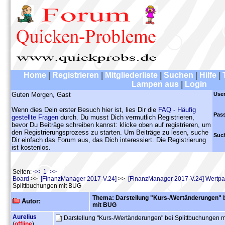
Home
|
Registrieren
|
Mitgliederliste
|
Suchen
|
Hilfe
|
Lampen aus
|
Login
Guten Morgen, Gast
Use
Wenn dies Dein erster Besuch hier ist, lies Dir die
FAQ - Häufig
Pas
gestellte Fragen
durch. Du musst Dich vermutlich Registrieren,
bevor Du Beiträge schreiben kannst: klicke oben auf registrieren, um
den Registrierungsprozess zu starten. Um Beiträge zu lesen, suche
Suc
Dir einfach das Forum aus, das Dich interessiert. Die Registrierung
ist kostenlos.
Seiten:
<< 1 >>
Board
>>
[FinanzManager 2017-V.24]
>>
[FinanzManager 2017-V.24] Wertpap
Splittbuchungen mit BUG
Thema: Darstellung "Kurs-/Wertänderungen" b
Autor:
mit BUG
Aurelius
Darstellung "Kurs-/Wertänderungen" bei Splittbuchungen 
(
offline
)