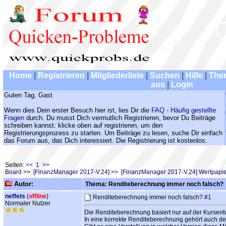
Home
|
Registrieren
|
Mitgliederliste
|
Suchen
|
Hilfe
|
The
aus
|
Login
Guten Tag, Gast
Wenn dies Dein erster Besuch hier ist, lies Dir die
FAQ - Häufig gestellte
Fragen
durch. Du musst Dich vermutlich Registrieren, bevor Du Beiträge
schreiben kannst: klicke oben auf registrieren, um den
Registrierungsprozess zu starten. Um Beiträge zu lesen, suche Dir einfach
das Forum aus, das Dich interessiert. Die Registrierung ist kostenlos.
Seiten:
<< 1 >>
Board
>>
[FinanzManager 2017-V.24]
>>
[FinanzManager 2017-V.24] Wertpapie
Autor:
Thema: Renditeberechnung immer noch falsch?
neffets
(
offline
)
Renditeberechnung immer noch falsch?
#1
Normaler Nutzer
Die Renditeberechnung basiert nur auf der Kursentwi
In eine korrekte Renditeberechnung gehört auch de