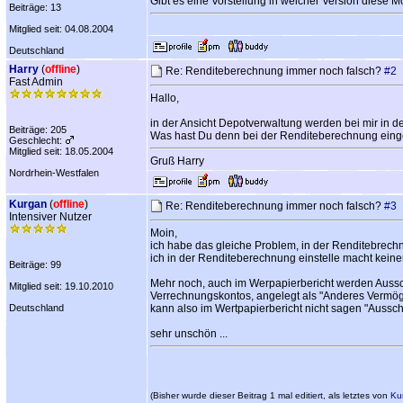
Gibt es eine Vorstellung in welcher Version diese
Beiträge: 13
Mitglied seit: 04.08.2004
Deutschland
Harry
(
offline
)
Re: Renditeberechnung immer noch falsch?
#2
Fast Admin
Hallo,
in der Ansicht Depotverwaltung werden bei mir in der
Beiträge: 205
Was hast Du denn bei der Renditeberechnung einge
Geschlecht:
Mitglied seit: 18.05.2004
Gruß Harry
Nordrhein-Westfalen
Kurgan
(
offline
)
Re: Renditeberechnung immer noch falsch?
#3
Intensiver Nutzer
Moin,
ich habe das gleiche Problem, in der Renditebrech
ich in der Renditeberechnung einstelle macht kei
Beiträge: 99
Mehr noch, auch im Werpapierbericht werden Ausschü
Mitglied seit: 19.10.2010
Verrechnungskontos, angelegt als "Anderes Vermögens
Deutschland
kann also im Wertpapierbericht nicht sagen "Aussch
sehr unschön ...
(Bisher wurde dieser Beitrag 1 mal editiert, als letztes von
Ku