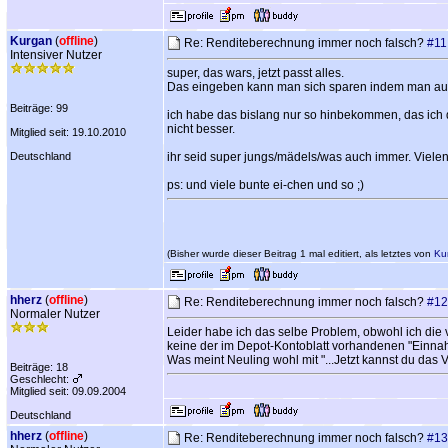
Kurgan
(
offline
)
Re: Renditeberechnung immer noch falsch?
#11
Intensiver Nutzer
super, das wars, jetzt passt alles.
Das eingeben kann man sich sparen indem man au
Beiträge: 99
ich habe das bislang nur so hinbekommen, das ich de
nicht besser.
Mitglied seit: 19.10.2010
Deutschland
ihr seid super jungs/mädels/was auch immer. Vielen
ps: und viele bunte ei-chen und so ;)
(Bisher wurde dieser Beitrag 1 mal editiert, als letztes von
Ku
hherz
(
offline
)
Re: Renditeberechnung immer noch falsch?
#12
Normaler Nutzer
Leider habe ich das selbe Problem, obwohl ich die
keine der im Depot-Kontoblatt vorhandenen "Einnah
Was meint Neuling wohl mit "...Jetzt kannst du das
Beiträge: 18
Geschlecht:
Mitglied seit: 09.09.2004
Deutschland
hherz
(
offline
)
Re: Renditeberechnung immer noch falsch?
#13