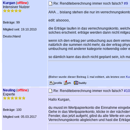
Kurgan
(
offline
)
Re: Renditeberechnung immer noch falsch?
#9
Intensiver Nutzer
AHA ... bislang stehen die nur im verrechnungskonto 
edit: alsoooo,
Beiträge: 99
die Erträge laufen in das verrechnungskonto, welch
Mitglied seit: 19.10.2010
solches erscheint. erträge werden dann nicht mitgez
Deutschland
wenn ich den ertrag per umbuchung aus dem verrec
natürlich die summen nicht mehr, da der ertrag phy
umbuchung mit anderer kategorie notwendig oder 
so dämlich kann das doch nicht geplant sein, ich m
(Bisher wurde dieser Beitrag 1 mal editiert, als letztes von
Ku
Neuling
(
offline
)
Re: Renditeberechnung immer noch falsch?
#10
Experte
Hallo Kurgan,
du musst im Wertpapierkonto die Einnahme eingebe
Beiträge: 100
Gehe in das Wertpapierkonto, klicke in der nächsten
Fenster, das jetzt aufgeht, gibst du alle Werte ein
Mitglied seit: 05.03.2017
Verrechnungskonto abgleichen und hast die Erträg