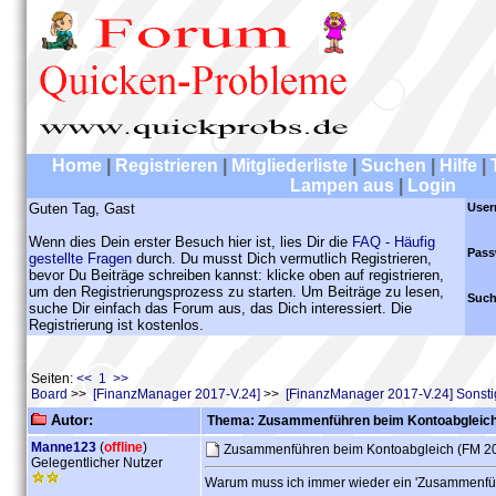
Home
|
Registrieren
|
Mitgliederliste
|
Suchen
|
Hilfe
|
Lampen aus
|
Login
Guten Tag, Gast
User
Wenn dies Dein erster Besuch hier ist, lies Dir die
FAQ - Häufig
Pass
gestellte Fragen
durch. Du musst Dich vermutlich Registrieren,
bevor Du Beiträge schreiben kannst: klicke oben auf registrieren,
um den Registrierungsprozess zu starten. Um Beiträge zu lesen,
Such
suche Dir einfach das Forum aus, das Dich interessiert. Die
Registrierung ist kostenlos.
Seiten:
<< 1 >>
Board
>>
[FinanzManager 2017-V.24]
>>
[FinanzManager 2017-V.24] Sonst
Autor:
Thema: Zusammenführen beim Kontoabgleich
Manne123
(
offline
)
Zusammenführen beim Kontoabgleich (FM 2
Gelegentlicher Nutzer
Warum muss ich immer wieder ein 'Zusammenfü