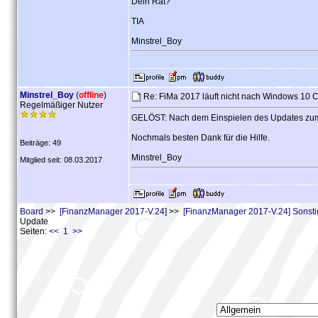
Dein Rat?
TIA
Minstrel_Boy
Minstrel_Boy
(
offline
)
Re: FiMa 2017 läuft nicht nach Windows 10 
Regelmäßiger Nutzer
GELÖST: Nach dem Einspielen des Updates zum L
Nochmals besten Dank für die Hilfe.
Beiträge: 49
Minstrel_Boy
Mitglied seit: 08.03.2017
Board
>>
[FinanzManager 2017-V.24]
>>
[FinanzManager 2017-V.24] Sonst
Update
Seiten:
<< 1 >>