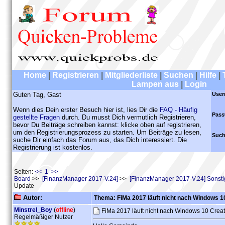
Home
|
Registrieren
|
Mitgliederliste
|
Suchen
|
Hilfe
|
Lampen aus
|
Login
Guten Tag, Gast
User
Wenn dies Dein erster Besuch hier ist, lies Dir die
FAQ - Häufig
Pass
gestellte Fragen
durch. Du musst Dich vermutlich Registrieren,
bevor Du Beiträge schreiben kannst: klicke oben auf registrieren,
um den Registrierungsprozess zu starten. Um Beiträge zu lesen,
Such
suche Dir einfach das Forum aus, das Dich interessiert. Die
Registrierung ist kostenlos.
Seiten:
<< 1 >>
Board
>>
[FinanzManager 2017-V.24]
>>
[FinanzManager 2017-V.24] Sonst
Update
Autor:
Thema: FiMa 2017 läuft nicht nach Windows 1
Minstrel_Boy
(
offline
)
FiMa 2017 läuft nicht nach Windows 10 Crea
Regelmäßiger Nutzer