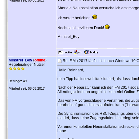
Mitglied seit: 08.03.2017
Aber die Neuinstallation versuche ich erst morg
Ich werde berichten.
Nochmals herzlichen Dank!
Minstrel_Boy
Minstrel_Boy
(
offline
)
Re: FiMa 2017 läuft nicht nach Windows 10 
Regelmäßiger Nutzer
Hallo Reinhard,
dein Tipp hat insoweit funktioniert, als dass d
Beiträge: 49
Nach der Reparatur kann ich den FM 2017 sogar
Mitglied seit: 08.03.2017
Allerdings sind nun angeblich keinerlei Online-
Das von FM vorgeschlagene Verfahren, die Zugang
bearbeiten" gar nicht erst aufrufen kann ("Lex
Die Synchronisation des HBCI-Zugangs über die
meldet, dass keine Zugangsdaten hinterlegt seie
Vor einer kompletten Neuinstallation schrecke i
habe.