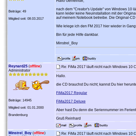
Hallo Gemeinde,
nach dem "Creator's Update" von Windows 10 lä
Beiträge: 49
kann leider keine Neuinstallation mit der Origin
auf meinem Notebook betreibe. Die Original-C
Mitglied seit: 08.03.2017
Wie kriege ich den FM 2017 hier wieder in Gan
Bin für jede Hilfe dankbar.
Minstrel_Boy
Reynard25
(
offline
)
Re: FiMa 2017 läuft nicht nach Windows 10 
Administrator
Hallo.
die CD brauchst Du nicht; kannst Du hier herunt
FiMa2017 Regular
Beiträge: 14945
FiMa2017 Deluxe
Mitglied seit: 01.01.2000
Aber hast Du denn die Seriennummer im Ferie
Brandenburg
Gruß Reinhard
Minstrel_Boy
(
offline
)
Re: FiMa 2017 läuft nicht nach Windows 10 