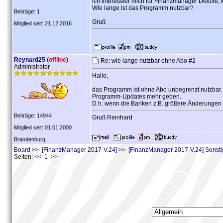
ich interessier mich für Finanzmanager Deluxe, 
Wie lange ist das Programm nutzbar?
Beiträge: 1
Gruß
Mitglied seit: 21.12.2016
Reynard25
(
offline
)
Re: wie lange nutzbar ohne Abo
#2
Administrator
Hallo,
das Programm ist ohne Abo unbegrenzt nutzbar.
Programm-Updates mehr geben.
D.h. wenn die Banken z.B. größere Änderungen a
Beiträge: 14944
Gruß Reinhard
Mitglied seit: 01.01.2000
Brandenburg
Board
>>
[FinanzManager 2017-V.24]
>>
[FinanzManager 2017-V.24] Sonst
Seiten:
<< 1 >>