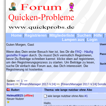
Home
|
Registrieren
|
Mitgliederliste
|
Suchen
|
Hilfe
|
Lampen aus
|
Login
Guten Morgen, Gast
User
Wenn dies Dein erster Besuch hier ist, lies Dir die
FAQ - Häufig
Pass
gestellte Fragen
durch. Du musst Dich vermutlich Registrieren,
bevor Du Beiträge schreiben kannst: klicke oben auf registrieren,
um den Registrierungsprozess zu starten. Um Beiträge zu lesen,
Such
suche Dir einfach das Forum aus, das Dich interessiert. Die
Registrierung ist kostenlos.
Seiten:
<< 1 >>
Board
>>
[FinanzManager 2017-V.24]
>>
[FinanzManager 2017-V.24] Sonst
Autor:
Thema: wie lange nutzbar ohne Abo
Helmut0815
(
offline
)
wie lange nutzbar ohne Abo
#1
Neuer Nutzer
Hallo,