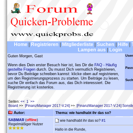
Home
|
Registrieren
|
Mitgliederliste
|
Suchen
|
Hilfe
|
Lampen aus
|
Login
Guten Morgen, Gast
User
Wenn dies Dein erster Besuch hier ist, lies Dir die
FAQ - Häufig
Pass
gestellte Fragen
durch. Du musst Dich vermutlich Registrieren,
bevor Du Beiträge schreiben kannst: klicke oben auf registrieren,
um den Registrierungsprozess zu starten. Um Beiträge zu lesen,
Such
suche Dir einfach das Forum aus, das Dich interessiert. Die
Registrierung ist kostenlos.
Seiten:
<< 1 >>
Board
>>
[FinanzManager 2017-V.24]
>>
[FinanzManager 2017-V.24] Sonst
Autor:
Thema: wie handhabt ihr das so?
SABMAR
(
offline
)
wie handhabt ihr das so?
#1
Regelmäßiger Nutzer
Hallo in die Runde,