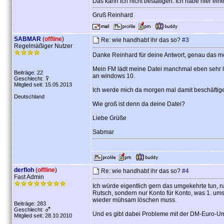
Das kann ich nicht bestätigen. Ich habe hier ei
Gruß Reinhard
SABMAR
(
offline
)
Re: wie handhabt ihr das so?
#3
Regelmäßiger Nutzer
Danke Reinhard für deine Antwort, genau das mö
Mein FM lädt meine Datei manchmal eben sehr lan
Beiträge: 22
an windows 10.
Geschlecht:
Mitglied seit: 15.05.2013
Ich werde mich da morgen mal damit beschäftig
Deutschland
Wie groß ist denn da deine Datei?
Liebe Grüße
Sabmar
derfloh
(
offline
)
Re: wie handhabt ihr das so?
#4
Fast Admin
Ich würde eigentlich gern das umgekehrte tun, nä
Rutsch, sondern nur Konto für Konto, was 1. u
wieder mühsam löschen muss.
Beiträge: 283
Geschlecht:
Und es gibt dabei Probleme mit der DM-Euro-Um
Mitglied seit: 28.10.2010