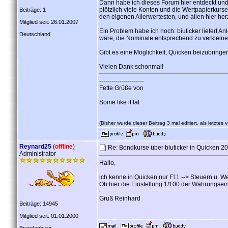
Dann habe ich dieses Forum hier entdeckt und m
plötzlich viele Konten und die Wertpapierkurse
Beiträge: 1
den eigenen Allerwertesten, und allen hier he
Mitglied seit: 26.01.2007
Ein Problem habe ich noch: biuticker liefert An
Deutschland
wäre, die Nominale entsprechend zu verkleinern.
Gibt es eine Möglichkeit, Quicken beizubringe
Vielen Dank schonmal!
----------------------
Fette Grüße von
Some like it fat
(Bisher wurde dieser Beitrag 3 mal editiert, als letztes
Reynard25
(
offline
)
Re: Bondkurse über biuticker in Quicken 2
Administrator
Hallo,
ich kenne in Quicken nur F11 --> Steuern u. We
Ob hier die Einstellung 1/100 der Währungseinhe
Gruß Reinhard
Beiträge: 14945
Mitglied seit: 01.01.2000