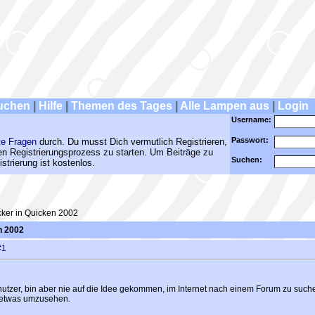
uchen
|
Hilfe
|
Themen des Tages
|
Alle Lampen aus
|
Login
Username:
Passwort:
te Fragen
durch. Du musst Dich vermutlich Registrieren,
den Registrierungsprozess zu starten. Um Beiträge zu
Suchen:
strierung ist kostenlos.
cker in Quicken 2002
n 2002
#1
utzer, bin aber nie auf die Idee gekommen, im Internet nach einem Forum zu suche
 etwas umzusehen.