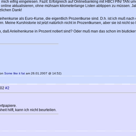
ich eifrig eingelesen. Fazit: Erfolgreich auf Onlinebanking mit HBCI PIN/ TAN umges
 online aktualisieren, ohne mühsam kilometerlange Listen abtippen zu müssen. Jahrela
rzlichen Dank!
leihenkurse als Euro-Kurse, die eigentlich Prozentkurse sind. D.h. ist ich muß nach
 Meine Kurshistorie ist jetzt natürlich nicht in Prozentkursen, aber sie ist nicht s
n, daß Anleihenkurse in Prozent notiert sind? Oder muß man das schon im biuticker
 von
Some like it fat
am 26.01.2007 @ 14:52)
002
#2
rtpapiere.
it hilft, kann ich nicht beurteilen.