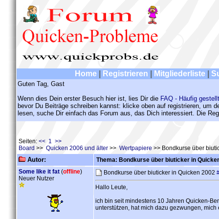
Home
|
Registrieren
|
Mitgliederliste
|
S
Guten Tag, Gast
Wenn dies Dein erster Besuch hier ist, lies Dir die
FAQ - Häufig gestell
bevor Du Beiträge schreiben kannst: klicke oben auf registrieren, um 
lesen, suche Dir einfach das Forum aus, das Dich interessiert. Die Regi
Seiten:
<< 1 >>
Board
>>
Quicken 2006 und älter
>>
Wertpapiere
>> Bondkurse über biuti
Autor:
Thema: Bondkurse über biuticker in Quicke
Some like it fat
(
offline
)
Bondkurse über biuticker in Quicken 2002
Neuer Nutzer
Hallo Leute,
ich bin seit mindestens 10 Jahren Quicken-Ben
unterstützen, hat mich dazu gezwungen, mich