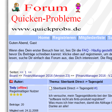
Home
|
Registrieren
|
Mitgliederliste
|
S
Guten Abend, Gast
Wenn dies Dein erster Besuch hier ist, lies Dir die
FAQ - Häufig gestell
bevor Du Beiträge schreiben kannst: klicke oben auf registrieren, um 
lesen, suche Dir einfach das Forum aus, das Dich interessiert. Die Regi
Seiten:
<< 1 >>
Board
>>
FinanzManager 2016 (Version 23)
>>
[FinanzManager 2016 - V.
Autor:
Thema: Sberbank Direct -> Tagesgeld
Tody
(
offline
)
Sberbank Direct -> Tagesgeld
#1
Regelmäßiger Nutzer
Ich versuche, mein Tagesgeldkonto bei der S
"software nicht als fints-produkt registriert"
Was muss ich hier machen, damit die Abfrage l
Beiträge: 20
Danke an alle!
Mitglied seit: 24.11.2008