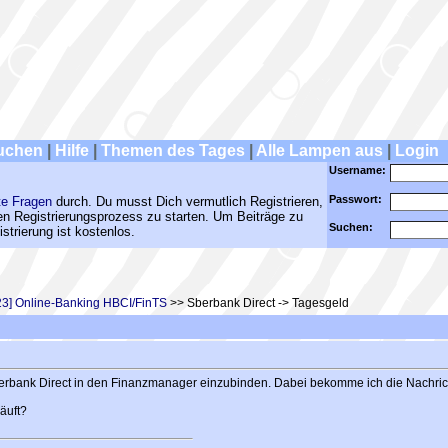
uchen
|
Hilfe
|
Themen des Tages
|
Alle Lampen aus
|
Login
Username:
Passwort:
te Fragen
durch. Du musst Dich vermutlich Registrieren,
den Registrierungsprozess zu starten. Um Beiträge zu
Suchen:
strierung ist kostenlos.
23] Online-Banking HBCI/FinTS
>> Sberbank Direct -> Tagesgeld
berbank Direct in den Finanzmanager einzubinden. Dabei bekomme ich die Nachric
äuft?