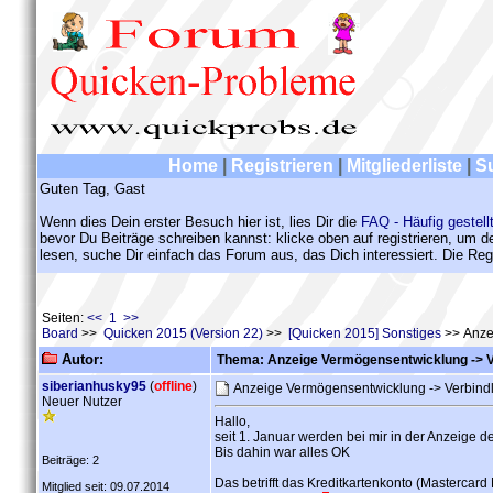
Home
|
Registrieren
|
Mitgliederliste
|
S
Guten Tag, Gast
Wenn dies Dein erster Besuch hier ist, lies Dir die
FAQ - Häufig gestell
bevor Du Beiträge schreiben kannst: klicke oben auf registrieren, um 
lesen, suche Dir einfach das Forum aus, das Dich interessiert. Die Regi
Seiten:
<< 1 >>
Board
>>
Quicken 2015 (Version 22)
>>
[Quicken 2015] Sonstiges
>> Anzei
Autor:
Thema: Anzeige Vermögensentwicklung -> Ver
siberianhusky95
(
offline
)
Anzeige Vermögensentwicklung -> Verbindlic
Neuer Nutzer
Hallo,
seit 1. Januar werden bei mir in der Anzeige de
Bis dahin war alles OK
Beiträge: 2
Das betrifft das Kreditkartenkonto (Mastercard
Mitglied seit: 09.07.2014