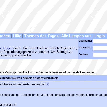
uchen
|
Hilfe
|
Themen des Tages
|
Alle Lampen aus
|
Login
Username:
Passwort:
te Fragen
durch. Du musst Dich vermutlich Registrieren,
den Registrierungsprozess zu starten. Um Beiträge zu
Suchen:
strierung ist kostenlos.
ge Vermögensentwicklung -> Verbindlichkeiten addiert anstatt subtrahiert
bindlichkeiten addiert anstatt subtrahiert
hkeiten addiert anstatt subtrahiert
#1
r Grafik und der Tabelle für die Vermögensentwicklung die Verbindlichkeiten addiert
 Miles&More).