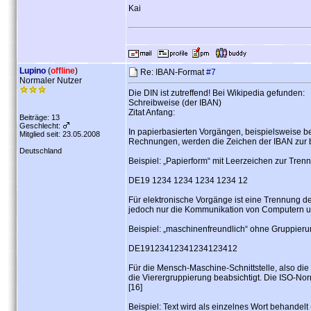
Kai
Lupino
(
offline
)
Re: IBAN-Format
#7
Normaler Nutzer
Die DIN ist zutreffend! Bei Wikipedia gefunden:
Schreibweise (der IBAN)
Zitat Anfang:
Beiträge: 13
Geschlecht:
In papierbasierten Vorgängen, beispielsweise 
Mitglied seit: 23.05.2008
Rechnungen, werden die Zeichen der IBAN zur bes
Deutschland
Beispiel: „Papierform“ mit Leerzeichen zur Trenn
DE19 1234 1234 1234 1234 12
Für elektronische Vorgänge ist eine Trennung de
jedoch nur die Kommunikation von Computern u
Beispiel: „maschinenfreundlich“ ohne Gruppier
DE19123412341234123412
Für die Mensch-Maschine-Schnittstelle, also die
die Vierergruppierung beabsichtigt. Die ISO-No
[16]
Beispiel: Text wird als einzelnes Wort behandel