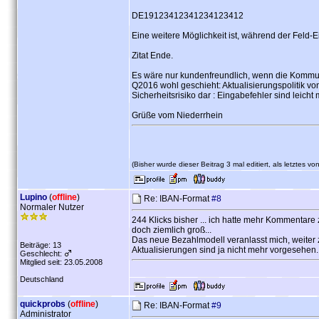
DE19123412341234123412
Eine weitere Möglichkeit ist, während der Feld
Zitat Ende.
Es wäre nur kundenfreundlich, wenn die Kommun
Q2016 wohl geschieht: Aktualisierungspolitik vo
Sicherheitsrisiko dar : Eingabefehler sind leicht 
Grüße vom Niederrhein
(Bisher wurde dieser Beitrag 3 mal editiert, als letztes vo
Lupino
(
offline
)
Re: IBAN-Format
#8
Normaler Nutzer
244 Klicks bisher ... ich hatte mehr Kommentar
doch ziemlich groß...
Das neue Bezahlmodell veranlasst mich, weiter 
Beiträge: 13
Aktualisierungen sind ja nicht mehr vorgesehen.
Geschlecht:
Mitglied seit: 23.05.2008
Deutschland
quickprobs
(
offline
)
Re: IBAN-Format
#9
Administrator