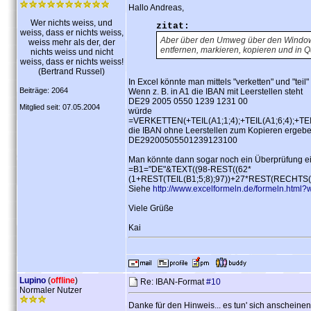
Hallo Andreas,
Wer nichts weiss, und
zitat:
weiss, dass er nichts weiss,
Aber über den Umweg über den Windows-
weiss mehr als der, der
entfernen, markieren, kopieren und in Q
nichts weiss und nicht
weiss, dass er nichts weiss!
(Bertrand Russel)
In Excel könnte man mittels "verketten" und "teil"
Beiträge: 2064
Wenn z. B. in A1 die IBAN mit Leerstellen steht
DE29 2005 0550 1239 1231 00
Mitglied seit: 07.05.2004
würde
=VERKETTEN(+TEIL(A1;1;4);+TEIL(A1;6;4);+TEIL
die IBAN ohne Leerstellen zum Kopieren ergebe
DE29200505501239123100
Man könnte dann sogar noch ein Überprüfung e
=B1="DE"&TEXT((98-REST((62*
(1+REST(TEIL(B1;5;8);97))+27*REST(RECHTS(B
Siehe
http://www.excelformeln.de/formeln.html
Viele Grüße
Kai
Lupino
(
offline
)
Re: IBAN-Format
#10
Normaler Nutzer
Danke für den Hinweis... es tun' sich anscheinen