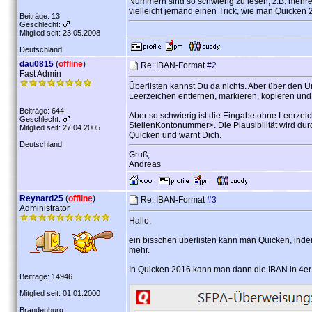
Nummern sind so schwierig zu lesen, z.B. mehrere
vielleicht jemand einen Trick, wie man Quicken
Beiträge: 13
Geschlecht:
Mitglied seit: 23.05.2008
Deutschland
dau0815
(
offline
)
Re: IBAN-Format
#2
Fast Admin
Überlisten kannst Du da nichts. Aber über den 
Leerzeichen entfernen, markieren, kopieren und i
Beiträge: 644
Aber so schwierig ist die Eingabe ohne Leerzeic
Geschlecht:
StellenKontonummer>. Die Plausibilität wird durc
Mitglied seit: 27.04.2005
Quicken und warnt Dich.
Deutschland
Gruß,
Andreas
Reynard25
(
offline
)
Re: IBAN-Format
#3
Administrator
Hallo,
ein bisschen überlisten kann man Quicken, inde
mehr.
In Quicken 2016 kann man dann die IBAN in 4e
Beiträge: 14946
Mitglied seit: 01.01.2000
Brandenburg