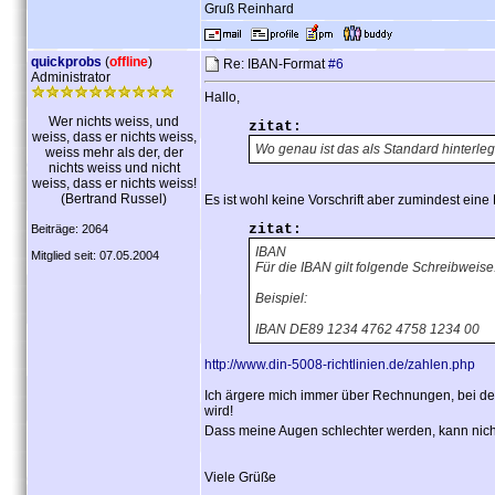
Gruß Reinhard
quickprobs
(
offline
)
Re: IBAN-Format
#6
Administrator
Hallo,
Wer nichts weiss, und
zitat:
weiss, dass er nichts weiss,
Wo genau ist das als Standard hinterleg
weiss mehr als der, der
nichts weiss und nicht
weiss, dass er nichts weiss!
(Bertrand Russel)
Es ist wohl keine Vorschrift aber zumindest ein
zitat:
Beiträge: 2064
IBAN
Mitglied seit: 07.05.2004
Für die IBAN gilt folgende Schreibweis
Beispiel:
IBAN DE89 1234 4762 4758 1234 00
http://www.din-5008-richtlinien.de/zahlen.php
Ich ärgere mich immer über Rechnungen, bei d
wird!
Dass meine Augen schlechter werden, kann nich
Viele Grüße