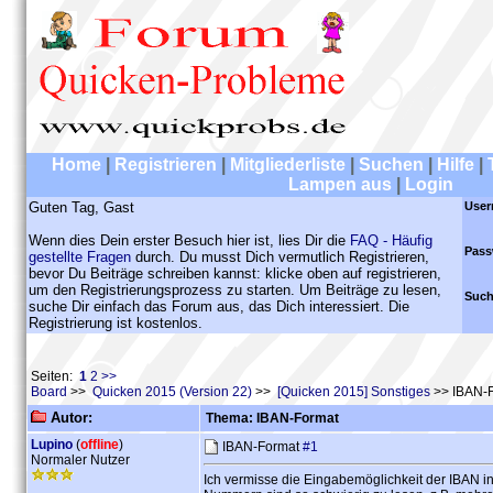
Home
|
Registrieren
|
Mitgliederliste
|
Suchen
|
Hilfe
|
Lampen aus
|
Login
Guten Tag, Gast
User
Wenn dies Dein erster Besuch hier ist, lies Dir die
FAQ - Häufig
Pass
gestellte Fragen
durch. Du musst Dich vermutlich Registrieren,
bevor Du Beiträge schreiben kannst: klicke oben auf registrieren,
um den Registrierungsprozess zu starten. Um Beiträge zu lesen,
Such
suche Dir einfach das Forum aus, das Dich interessiert. Die
Registrierung ist kostenlos.
Seiten:
1
2
>>
Board
>>
Quicken 2015 (Version 22)
>>
[Quicken 2015] Sonstiges
>> IBAN-
Autor:
Thema: IBAN-Format
Lupino
(
offline
)
IBAN-Format
#1
Normaler Nutzer
Ich vermisse die Eingabemöglichkeit der IBAN in 