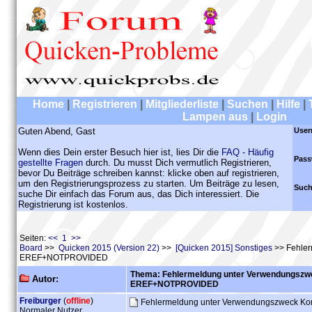
Home
|
Registrieren
|
Mitgliederliste
|
Suchen
|
Hilfe
|
Lampen aus
|
Login
Guten Abend, Gast
User
Wenn dies Dein erster Besuch hier ist, lies Dir die
FAQ - Häufig
Pass
gestellte Fragen
durch. Du musst Dich vermutlich Registrieren,
bevor Du Beiträge schreiben kannst: klicke oben auf registrieren,
um den Registrierungsprozess zu starten. Um Beiträge zu lesen,
Such
suche Dir einfach das Forum aus, das Dich interessiert. Die
Registrierung ist kostenlos.
Seiten:
<< 1 >>
Board
>>
Quicken 2015 (Version 22)
>>
[Quicken 2015] Sonstiges
>> Fehler
EREF+NOTPROVIDED
Thema: Fehlermeldung unter Verwendungszwe
Autor:
EREF+NOTPROVIDED
Freiburger
(
offline
)
Fehlermeldung unter Verwendungszweck 
Normaler Nutzer