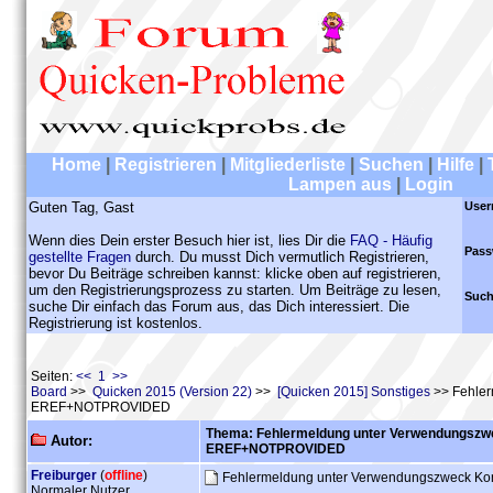
Home
|
Registrieren
|
Mitgliederliste
|
Suchen
|
Hilfe
|
Lampen aus
|
Login
Guten Tag, Gast
User
Wenn dies Dein erster Besuch hier ist, lies Dir die
FAQ - Häufig
Pass
gestellte Fragen
durch. Du musst Dich vermutlich Registrieren,
bevor Du Beiträge schreiben kannst: klicke oben auf registrieren,
um den Registrierungsprozess zu starten. Um Beiträge zu lesen,
Such
suche Dir einfach das Forum aus, das Dich interessiert. Die
Registrierung ist kostenlos.
Seiten:
<< 1 >>
Board
>>
Quicken 2015 (Version 22)
>>
[Quicken 2015] Sonstiges
>> Fehler
EREF+NOTPROVIDED
Thema: Fehlermeldung unter Verwendungszwe
Autor:
EREF+NOTPROVIDED
Freiburger
(
offline
)
Fehlermeldung unter Verwendungszweck 
Normaler Nutzer