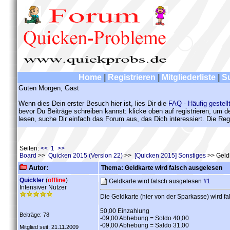
Home
|
Registrieren
|
Mitgliederliste
|
S
Guten Morgen, Gast
Wenn dies Dein erster Besuch hier ist, lies Dir die
FAQ - Häufig gestell
bevor Du Beiträge schreiben kannst: klicke oben auf registrieren, um 
lesen, suche Dir einfach das Forum aus, das Dich interessiert. Die Regi
Seiten:
<< 1 >>
Board
>>
Quicken 2015 (Version 22)
>>
[Quicken 2015] Sonstiges
>> Geldk
Autor:
Thema: Geldkarte wird falsch ausgelesen
Quickler
(
offline
)
Geldkarte wird falsch ausgelesen
#1
Intensiver Nutzer
Die Geldkarte (hier von der Sparkasse) wird f
50,00 Einzahlung
Beiträge: 78
-09,00 Abhebung = Soldo 40,00
-09,00 Abhebung = Saldo 31,00
Mitglied seit: 21.11.2009