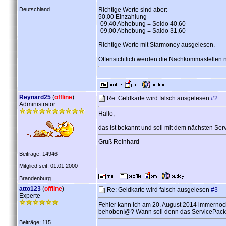
Deutschland
Richtige Werte sind aber:
50,00 Einzahlung
-09,40 Abhebung = Soldo 40,60
-09,00 Abhebung = Saldo 31,60
Richtige Werte mit Starmoney ausgelesen.
Offensichtlich werden die Nachkommastellen n
Reynard25
(
offline
)
Re: Geldkarte wird falsch ausgelesen
#2
Administrator
Hallo,
das ist bekannt und soll mit dem nächsten S
Gruß Reinhard
Beiträge: 14946
Mitglied seit: 01.01.2000
Brandenburg
atto123
(
offline
)
Re: Geldkarte wird falsch ausgelesen
#3
Experte
Fehler kann ich am 20. August 2014 immernoc
behoben!@? Wann soll denn das ServicePack
Beiträge: 115