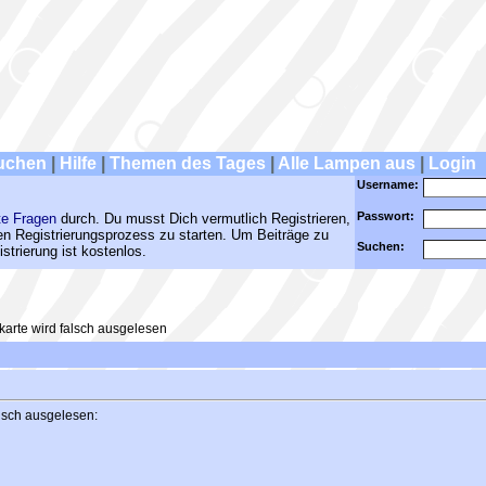
uchen
|
Hilfe
|
Themen des Tages
|
Alle Lampen aus
|
Login
Username:
Passwort:
te Fragen
durch. Du musst Dich vermutlich Registrieren,
den Registrierungsprozess zu starten. Um Beiträge zu
Suchen:
strierung ist kostenlos.
arte wird falsch ausgelesen
alsch ausgelesen: