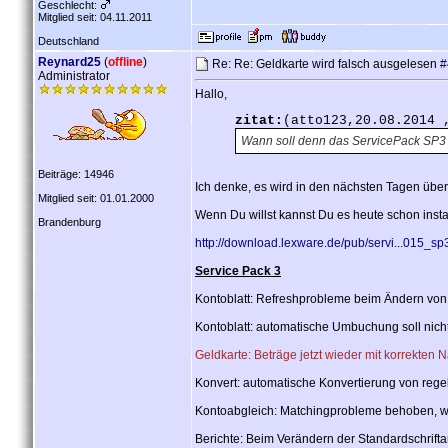
Geschlecht:
Mitglied seit: 04.11.2011
Deutschland
Reynard25
(
offline
)
Re: Re: Geldkarte wird falsch ausgelesen
#
Administrator
Hallo,
zitat:
(atto123,20.08.2014 
Wann soll denn das ServicePack SP3
Beiträge: 14946
Ich denke, es wird in den nächsten Tagen übe
Mitglied seit: 01.01.2000
Wenn Du willst kannst Du es heute schon instal
Brandenburg
http://download.lexware.de/pub/servi...015_s
Service Pack 3
Kontoblatt: Refreshprobleme beim Ändern vo
Kontoblatt: automatische Umbuchung soll nic
Geldkarte: Beträge jetzt wieder mit korrekten 
Konvert: automatische Konvertierung von rege
Kontoabgleich: Matchingprobleme behoben, w
Berichte: Beim Verändern der Standardschriftart 