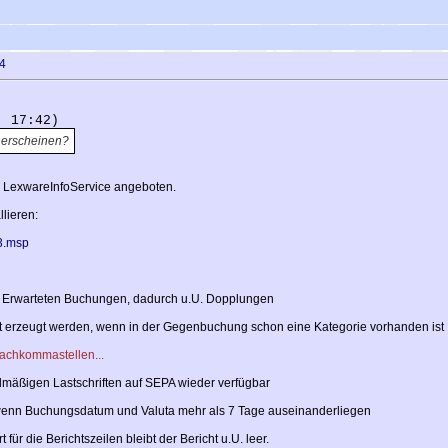
4
, 17:42)
 erscheinen?
r LexwareInfoService angeboten.
lieren:
p3.msp
n Erwarteten Buchungen, dadurch u.U. Dopplungen
ht erzeugt werden, wenn in der Gegenbuchung schon eine Kategorie vorhanden ist
Nachkommastellen...
lmäßigen Lastschriften auf SEPA wieder verfügbar
enn Buchungsdatum und Valuta mehr als 7 Tage auseinanderliegen
für die Berichtszeilen bleibt der Bericht u.U. leer.