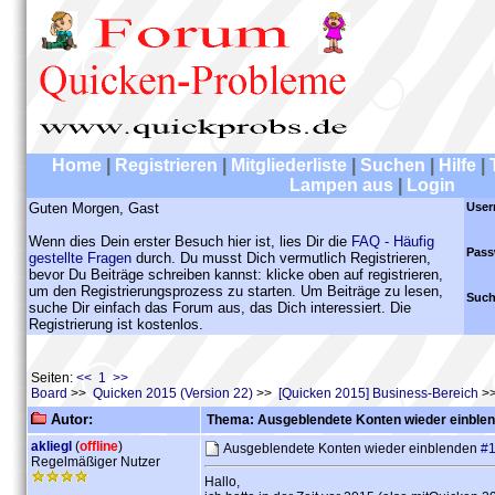
Home
|
Registrieren
|
Mitgliederliste
|
Suchen
|
Hilfe
|
Lampen aus
|
Login
Guten Morgen, Gast
User
Wenn dies Dein erster Besuch hier ist, lies Dir die
FAQ - Häufig
Pass
gestellte Fragen
durch. Du musst Dich vermutlich Registrieren,
bevor Du Beiträge schreiben kannst: klicke oben auf registrieren,
um den Registrierungsprozess zu starten. Um Beiträge zu lesen,
Such
suche Dir einfach das Forum aus, das Dich interessiert. Die
Registrierung ist kostenlos.
Seiten:
<< 1 >>
Board
>>
Quicken 2015 (Version 22)
>>
[Quicken 2015] Business-Bereich
>>
Autor:
Thema: Ausgeblendete Konten wieder einble
akliegl
(
offline
)
Ausgeblendete Konten wieder einblenden
#
Regelmäßiger Nutzer
Hallo,