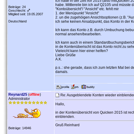
ich hatte in der Zeit vor 2015 (also mitQuicken
habe. Mittlereile bin ich auf Q2105 und müsste 
Beiträge: 24
"Kontoübersicht"/ "Ansicht" etc. fehlt mir
Geschlecht:
1. der Menüpunkt "Ansicht"
Mitglied seit: 19.05.2007
2. un die zugehöigen Ansichtsoptionen (z.B. "A
Deutschland
ich sehe keinen Ansatzpunkt, das Konto in der K
Ich kann das Konto z.B. durch Umbuchung bebu
normal ansehen/bearbeiten.
Ich kann auch in einem Standardbuchungsberich
in de Kontenüberischt ist das Konto nicht zu seh
Vieleicht kann hier einer helfen?
Liebe Grüße
A.K.
p.s..: she gerade, dass ich zum letzten Mal bei
damals.
Reynard25
(
offline
)
Re: Ausgeblendete Konten wieder einblend
Administrator
Hallo,
in der Kontenübersicht von Quicken 2015 ist re
einblenden.
Gruß Reinhard
Beiträge: 14946