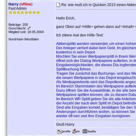
Harry
(
offline
)
Re: wie muß ich in Quicken 2015 einen Aktie
Fast Admin
Hallo Erich,
Beiträge: 205
ganz Oben auf <Hilfe> gehen dann auf <Inhalt> 
Geschlecht:
Mitglied seit: 18.05.2004
Ich zitiere mal den Hilfe-Text:
Nordrhein-Westfalen
Aktiensplitts werden verwendet, um einen hohen A
Der Anleger verliert dabei kein Geld. Im gleichen 
kostenlos in sein Depot.
Möchten Sie einen Wertpapiersplitt in Ihrem Wer
öffnet sich der Dialog Wertpapiere aufteilen, i
Eingabemöglichkeiten, die dieses Dia-logfenster bi
Splittbuchung führen.
Tragen Sie zunächst das Buchungs- und das Wert
die neuen Wertpapiere in das Depot eingebucht
Als Wertpapierkonto wird das Depotkonto angezei
Im Bereich Stammdaten des Wertpapiere aufteile
Dazu öffnen Sie die Auswahlliste, in der alle be
Wertpapiere splitten können, die zu diesem Dat
Im Bereich WP-Splitt geben Sie die alte Anteils
der Anzahl der nach dem Splitt im Depot befindl
Sind alle Eingaben korrekt, bestätigen Sie den 
Änderungen durchführen wollen, so können Sie di
wieder öff-nen und Ihre Eingaben korrigieren.
Gruß Harry