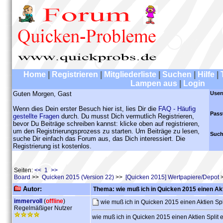
Home
|
Registrieren
|
Mitgliederliste
|
Suchen
|
Hilfe
|
Lampen aus
|
Login
Guten Morgen, Gast
User
Wenn dies Dein erster Besuch hier ist, lies Dir die
FAQ - Häufig
Pass
gestellte Fragen
durch. Du musst Dich vermutlich Registrieren,
bevor Du Beiträge schreiben kannst: klicke oben auf registrieren,
um den Registrierungsprozess zu starten. Um Beiträge zu lesen,
Such
suche Dir einfach das Forum aus, das Dich interessiert. Die
Registrierung ist kostenlos.
Seiten:
<< 1 >>
Board
>>
Quicken 2015 (Version 22)
>>
[Quicken 2015] Wertpapiere/Depot
>
Autor:
Thema: wie muß ich in Quicken 2015 einen Akt
immervoll
(
offline
)
wie muß ich in Quicken 2015 einen Aktien Sp
Regelmäßiger Nutzer
wie muß ich in Quicken 2015 einen Aktien Split