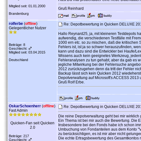
Mitglied seit: 01.01.2000
Gruß Reinhard
Brandenburg
rolferbe
(
offline
)
Re: Depotbewertung in Quicken DELUXE 2015
Gelegentlicher Nutzer
Hallo Reynard25, ja, mit kleineren Testdepots ha
aufwendig, die verschiedenen Testfälle mit Fre
1000 ern etc. so zu mischen, daß die kritischen 
Beiträge: 8
Fehlers ist, ist ja so schwer herauszufinden, w
Geschlecht:
kann und dazu sind die Entwickler bei Haufe/Le
Mitglied seit: 03.04.2015
Wissens auch kein geeignetes Werkzeug, jedenfa
Deutschland
Fehleranalysen zu tun gehabt, aber da gab es w
jegliche Mitwirkung bei der Fehlersuche angebo
2012 zurückzugehen denn da tritt der Fehler nich
Backup lässt sich kein Quicken 2012 wiedeherst
Depotverwaltung auf Microsoft's ACCESS 2013 ums
Gruß Rolf Erbe.
OskarSchoenherr
(
offline
)
Re: Depotbewertung in Quicken DELUXE 2015
Fast Admin
Die reine Depotverwaltung geht bei mir wirklich
Ein Thema ist bei mir auch die Bewertung. Die Er
Quicken-Fan seit Quicken
Insbesondere bei den Fonds habe ich schon immer
2.0
Umbuchung von Fondanteilen aus dem Konto "Ve
zu berücksichtigen, es ist mir aber nicht gelunge
Beiträge: 217
Die echte Ertragsbewertung des Gesamtkontos ma
Geschlecht: