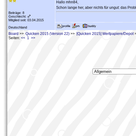
Hallo mhn84,
Schon lange her, aber nichts für ungut: das Pr
Beiträge: 8
Geschlecht:
Mitglied seit: 03.04.2015
Deutschland
Board
>>
Quicken 2015 (Version 22)
>>
[Quicken 2015] Wertpapiere/Depot
>
Seiten:
<< 1 >>