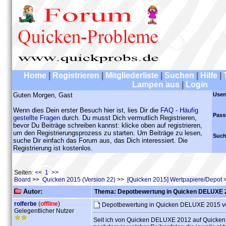
Home
|
Registrieren
|
Mitgliederliste
|
Suchen
|
Hilfe
|
Lampen aus
|
Login
Guten Morgen, Gast
User
Wenn dies Dein erster Besuch hier ist, lies Dir die
FAQ - Häufig
Pass
gestellte Fragen
durch. Du musst Dich vermutlich Registrieren,
bevor Du Beiträge schreiben kannst: klicke oben auf registrieren,
um den Registrierungsprozess zu starten. Um Beiträge zu lesen,
Such
suche Dir einfach das Forum aus, das Dich interessiert. Die
Registrierung ist kostenlos.
Seiten:
<< 1 >>
Board
>>
Quicken 2015 (Version 22)
>>
[Quicken 2015] Wertpapiere/Depot
>
Autor:
Thema: Depotbewertung in Quicken DELUXE 20
rolferbe
(
offline
)
Depotbewertung in Quicken DELUXE 2015 völ
Gelegentlicher Nutzer
Seit ich von Quicken DELUXE 2012 auf Quicken 