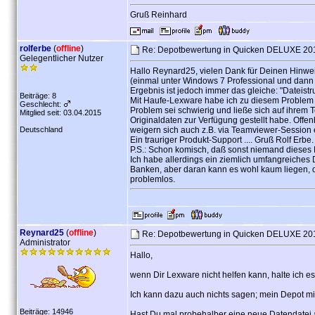
Gruß Reinhard
rolferbe
(
offline
)
Re: Depotbewertung in Quicken DELUXE 2015
Gelegentlicher Nutzer
Hallo Reynard25, vielen Dank für Deinen Hinwei
(einmal unter Windows 7 Professional und dan
Ergebnis ist jedoch immer das gleiche: "Dateist
Beiträge: 8
Mit Haufe-Lexware habe ich zu diesem Problem s
Geschlecht:
Problem sei schwierig und ließe sich auf ihrem T
Mitglied seit: 03.04.2015
Originaldaten zur Verfügung gestellt habe. Off
Deutschland
weigern sich auch z.B. via Teamviewer-Session
Ein trauriger Produkt-Support .... Gruß Rolf Erbe.
P.S.: Schon komisch, daß sonst niemand dieses 
Ich habe allerdings ein ziemlich umfangreiche
Banken, aber daran kann es wohl kaum liegen, 
problemlos.
Reynard25
(
offline
)
Re: Depotbewertung in Quicken DELUXE 2015
Administrator
Hallo,
wenn Dir Lexware nicht helfen kann, halte ich e
Ich kann dazu auch nichts sagen; mein Depot mit 
Beiträge: 14946
Hast Du mal probehalber eine neue Datendatei a