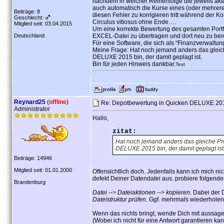
nachdem in welcher Reihenfolge die jeweils akt
auch automatisch die Kurse eines (oder mehrer
Beiträge: 8
diesen Fehler zu korrigieren tritt während der K
Geschlecht:
Circulus vitiosus ohne Ende….
Mitglied seit: 03.04.2015
Um eine korrekte Bewertung des gesamten Portfo
Deutschland
EXCEL-Datei zu übertragen und dort neu zu be
Für eine Software, die sich als “Finanzverwaltung
Meine Frage: Hat noch jemand anders das gleich
DELUXE 2015 bin, der damit geplagt ist.
Bin für jeden Hinweis dankbar.
Text
Reynard25
(
offline
)
Re: Depotbewertung in Quicken DELUXE 2015
Administrator
Hallo,
zitat:
Hat noch jemand anders das gleiche Pro
DELUXE 2015 bin, der damit geplagt ist
Beiträge: 14946
Mitglied seit: 01.01.2000
Offensichtlich doch. Jedenfalls kann ich mich n
defekt Deiner Datendatei aus. probiere folgende
Brandenburg
Datei --> Dateiaktionen --> kopieren
. Dabei der
Dateistruktur prüfen
. Ggf. mehrmals wiederholen
Wenn das nichts bringt, wende Dich mit aussagek
(Wobei ich nicht für eine Antwort garantieren ka