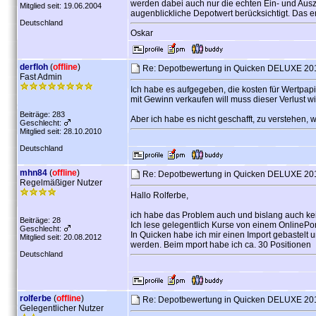
werden dabei auch nur die echten Ein- und Aus
Mitglied seit: 19.06.2004
augenblickliche Depotwert berücksichtigt. Das 
Deutschland
Oskar
derfloh
(
offline
)
Re: Depotbewertung in Quicken DELUXE 2015
Fast Admin
Ich habe es aufgegeben, die kosten für Wertpapi
mit Gewinn verkaufen will muss dieser Verlust w
Beiträge: 283
Aber ich habe es nicht geschafft, zu verstehen,
Geschlecht:
Mitglied seit: 28.10.2010
Deutschland
mhn84
(
offline
)
Re: Depotbewertung in Quicken DELUXE 2015
Regelmäßiger Nutzer
Hallo Rolferbe,
ich habe das Problem auch und bislang auch k
Beiträge: 28
Ich lese gelegentlich Kurse von einem OnlinePor
Geschlecht:
In Quicken habe ich mir einen Import gebastelt u
Mitglied seit: 20.08.2012
werden. Beim mport habe ich ca. 30 Positionen
Deutschland
rolferbe
(
offline
)
Re: Depotbewertung in Quicken DELUXE 2015
Gelegentlicher Nutzer