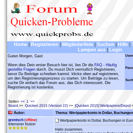
Home
|
Registrieren
|
Mitgliederliste
|
Suchen
|
Hilfe
|
Lampen aus
|
Login
Guten Morgen, Gast
User
Wenn dies Dein erster Besuch hier ist, lies Dir die
FAQ - Häufig
Pass
gestellte Fragen
durch. Du musst Dich vermutlich Registrieren,
bevor Du Beiträge schreiben kannst: klicke oben auf registrieren,
um den Registrierungsprozess zu starten. Um Beiträge zu lesen,
Such
suche Dir einfach das Forum aus, das Dich interessiert. Die
Registrierung ist kostenlos.
Seiten:
<< 1 >>
Board
>>
Quicken 2015 (Version 22)
>>
[Quicken 2015] Wertpapiere/Depot
>
Autor:
Thema: Wertpapierkonto in Dollar, Buchungen
grentsch
(
offline
)
Wertpapierkonto in Dollar, Buchungen in Eu
Intensiver Nutzer
Hallo zusammen,