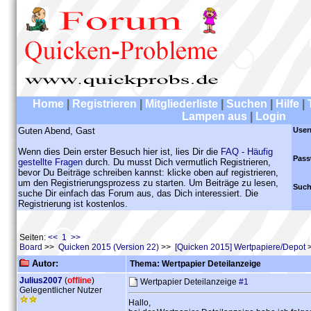
Home
|
Registrieren
|
Mitgliederliste
|
Suchen
|
Hilfe
|
Lampen aus
|
Login
Guten Abend, Gast
User
Wenn dies Dein erster Besuch hier ist, lies Dir die
FAQ - Häufig
Pass
gestellte Fragen
durch. Du musst Dich vermutlich Registrieren,
bevor Du Beiträge schreiben kannst: klicke oben auf registrieren,
um den Registrierungsprozess zu starten. Um Beiträge zu lesen,
Such
suche Dir einfach das Forum aus, das Dich interessiert. Die
Registrierung ist kostenlos.
Seiten:
<< 1 >>
Board
>>
Quicken 2015 (Version 22)
>>
[Quicken 2015] Wertpapiere/Depot
>
Autor:
Thema: Wertpapier Deteilanzeige
Julius2007
(
offline
)
Wertpapier Deteilanzeige
#1
Gelegentlicher Nutzer
Hallo,