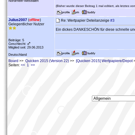
Nordrhein-Westfalen
(Bisher wurde dieser Beitrag 1 mal editiert, als letztes vo
Julius2007
(
offline
)
Re: Wertpapier Deteilanzeige
#3
Gelegentlicher Nutzer
Ein dickes DANKESCHÖN für diese schnelle und 
Beiträge: 5
Geschlecht:
Mitglied seit: 29.06.2013
Deutschland
Board
>>
Quicken 2015 (Version 22)
>>
[Quicken 2015] Wertpapiere/Depot
>
Seiten:
<< 1 >>