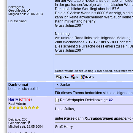
bei der Wertpapier-Deteilanzeige habe ich folg
In der grafischen Anzeige wird ein falscher Wert
Beiträge: 5
Der tatsächliche Wert liegt aber bei 57 €.
Geschlecht:
Da die X-Achse Werte bis 6000 € anzeigt, sind d
Mitglied seit: 29.06.2013
kann ich keine abweichenden Wert, auch keine 
Deutschland
Kann mir jemand helfen?
Gruss Julius2007
Nachtrag:
Am unteren Rand links steht folgende Meldung:
Zum Wochenende 7.12.12 Kurs 5.783 Höchst 5.7
Dies scheint die Ursache des Fehlers zu sein. 
Gruss Julius2007
(Bisher wurde dieser Beitrag 1 mal editiert, als letztes vo
Dank-o-mat
x Danke
bedankt sich bei dir
Für dieses Thema bedankten sich die folgenden
Harry
(
offline
)
Re: Wertpapier Deteilanzeige
#2
Fast Admin
Hallo Julius,
unter
Kurse
dann
Kursänderungen ansehen
di
Beiträge: 205
Geschlecht:
Mitglied seit: 18.05.2004
Gruß Harry