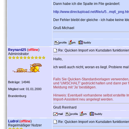
Dann habe ich die Spalte im File geändert:
http://www.directupload.net/file/u/5...mq6_png.h
Der Fehler bleibt der gleiche - ich habe keine Id
Gruß Michael
Reynard25
(
offline
)
Re: Quicken Import von Kursdaten funktionier
Administrator
Hallo,
ich weiß auch nicht, woran es liegt. Probiere m
Falls Sie Quicken-Standardvorlagen verwenden, 
Beiträge: 14946
und 'UMSCHALT' gedrückt halten und dann per Ma
Meldung mit 'Ja' bestätigen.
Mitglied seit: 01.01.2000
Hinweis: Eventuell vorhandene selbst erstellte
Brandenburg
Import-Assistent neu angelegt werden.
Gruß Reinhard
Ludrol
(
offline
)
Re: Quicken Import von Kursdaten funktionier
Regelmäßiger Nutzer