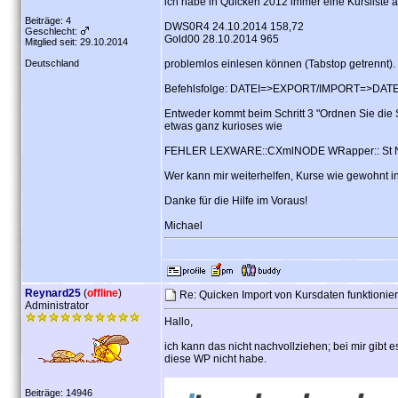
ich habe in Quicken 2012 immer eine Kursliste al
Beiträge: 4
DWS0R4 24.10.2014 158,72
Geschlecht:
Gold00 28.10.2014 965
Mitglied seit: 29.10.2014
Deutschland
problemlos einlesen können (Tabstop getrennt).
Befehlsfolge: DATEI=>EXPORT/IMPORT=>DA
Entweder kommt beim Schritt 3 "Ordnen Sie die 
etwas ganz kurioses wie
FEHLER LEXWARE::CXmlNODE WRapper:: St Node
Wer kann mir weiterhelfen, Kurse wie gewohnt i
Danke für die Hilfe im Voraus!
Michael
Reynard25
(
offline
)
Re: Quicken Import von Kursdaten funktionier
Administrator
Hallo,
ich kann das nicht nachvollziehen; bei mir gibt 
diese WP nicht habe.
Beiträge: 14946