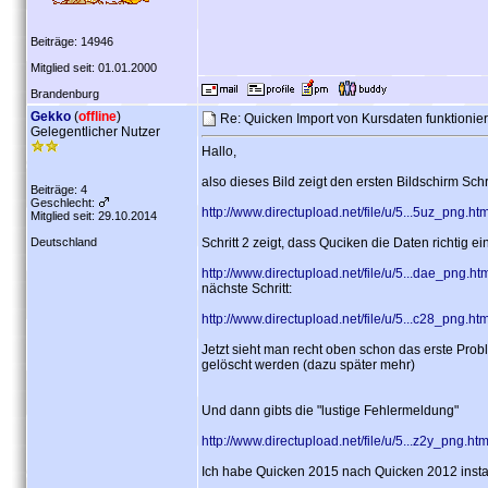
Beiträge: 14946
Mitglied seit: 01.01.2000
Brandenburg
Gekko
(
offline
)
Re: Quicken Import von Kursdaten funktionier
Gelegentlicher Nutzer
Hallo,
also dieses Bild zeigt den ersten Bildschirm Schr
Beiträge: 4
Geschlecht:
http://www.directupload.net/file/u/5...5uz_png.ht
Mitglied seit: 29.10.2014
Deutschland
Schritt 2 zeigt, dass Quciken die Daten richtig e
http://www.directupload.net/file/u/5...dae_png.ht
nächste Schritt:
http://www.directupload.net/file/u/5...c28_png.ht
Jetzt sieht man recht oben schon das erste Prob
gelöscht werden (dazu später mehr)
Und dann gibts die "lustige Fehlermeldung"
http://www.directupload.net/file/u/5...z2y_png.ht
Ich habe Quicken 2015 nach Quicken 2012 install