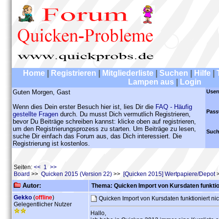
Home
|
Registrieren
|
Mitgliederliste
|
Suchen
|
Hilfe
|
Lampen aus
|
Login
Guten Morgen, Gast
User
Wenn dies Dein erster Besuch hier ist, lies Dir die
FAQ - Häufig
Pass
gestellte Fragen
durch. Du musst Dich vermutlich Registrieren,
bevor Du Beiträge schreiben kannst: klicke oben auf registrieren,
um den Registrierungsprozess zu starten. Um Beiträge zu lesen,
Such
suche Dir einfach das Forum aus, das Dich interessiert. Die
Registrierung ist kostenlos.
Seiten:
<< 1 >>
Board
>>
Quicken 2015 (Version 22)
>>
[Quicken 2015] Wertpapiere/Depot
>
Autor:
Thema: Quicken Import von Kursdaten funktion
Gekko
(
offline
)
Quicken Import von Kursdaten funktioniert ni
Gelegentlicher Nutzer
Hallo,