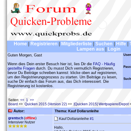
Home
|
Registrieren
|
Mitgliederliste
|
Suchen
|
Hilfe
|
Lampen aus
|
Login
Guten Morgen, Gast
User
Wenn dies Dein erster Besuch hier ist, lies Dir die
FAQ - Häufig
Pass
gestellte Fragen
durch. Du musst Dich vermutlich Registrieren,
bevor Du Beiträge schreiben kannst: klicke oben auf registrieren,
um den Registrierungsprozess zu starten. Um Beiträge zu lesen,
Such
suche Dir einfach das Forum aus, das Dich interessiert. Die
Registrierung ist kostenlos.
Seiten:
<< 1 >>
Board
>>
Quicken 2015 (Version 22)
>>
[Quicken 2015] Wertpapiere/Depot
>
Autor:
Thema: Kauf Dollaranleihe
grentsch
(
offline
)
Kauf Dollaranleihe
#1
Intensiver Nutzer
Hallo,