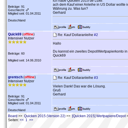
ich habe Quicken 2015 de Luxe.
ach dem Kauf einer Anleihe in US Dollar wollte i
Beiträge: 91
Währung zu. Was tun?
Geschlecht:
Gerhard
Mitglied seit: 01.04.2011
Deutschland
Quick69
(
offline
)
Re: Kauf Dollaranleihe
#2
Intensiver Nutzer
Hallo
Du kannst ein zweites Depot/Wertpapierkonto in 
Beiträge: 60
Quick69
Mitglied seit: 14.06.2010
grentsch
(
offline
)
Re: Kauf Dollaranleihe
#3
Intensiver Nutzer
Vielen Dank! Das war die Lösung.
Gruß
Gerhard
Beiträge: 91
Geschlecht:
Mitglied seit: 01.04.2011
Deutschland
Board
>>
Quicken 2015 (Version 22)
>>
[Quicken 2015] Wertpapiere/Depot
>
Seiten:
<< 1 >>