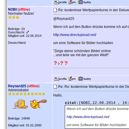
NOBI
(
offline
)
Re: kostenlose Wertpapierkurse in der Delu
Normaler Nutzer
@Reynard25
Wenn ich auf den Button drücke komme ich auf d
Beiträge: 19
Geschlecht:
http://www.directupload.net/
Mitglied seit: 22.06.2014
Deutschland
um eine Software für Bilder hochladen
"Zeige deine schönsten Bilder online
...und teile sie mit der ganzen Welt!"
?
Reynard25
(
offline
)
Re: Re: kostenlose Wertpapierkurse in der D
Administrator
Hallo,
zitat:
(NOBI,22.06.2014 , 16
Wenn ich auf den Button drücke komme i
http://www.directupload.net/
Beiträge: 14946
um eine Software für Bilder hochladen
Mitglied seit: 01.01.2000