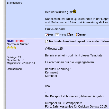
Brandenburg
Der war wirklich gut!
Natütlich musst Du in Quicken 2015 in der Depo
und Du kannst auf
Infos und Anmeldung
klicken.
Gruß Reinhard
NOBI
(
offline
)
Re: kostenlose Wertpapierkurse in der Delu
Normaler Nutzer
@Reynard25
Bei mir erscheint dort nicht dieses Template.
Beiträge: 19
"
Geschlecht:
Es erscheinen nur die Zugangsdaten
Mitglied seit: 22.06.2014
Deutschland
Benuter/ Kennung :
Kennwort:
Kurspool :
usw.
"
Bei Kurspool abbonieren gibt es ein Angebot
Kurspool für 50 Wertpapiere .
Für
1 Jahr kostenlos
für Quicken Deluxe 2015.