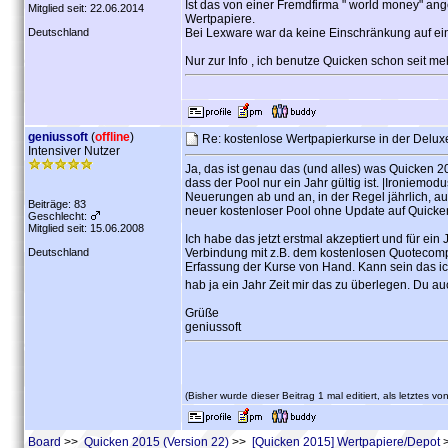
Ist das von einer Fremdfirma " world money" a
Mitglied seit: 22.06.2014
Wertpapiere.
Deutschland
Bei Lexware war da keine Einschränkung auf ei
Nur zur Info , ich benutze Quicken schon seit me
geniussoft
(
offline
)
Re: kostenlose Wertpapierkurse in der Delu
Intensiver Nutzer
Ja, das ist genau das (und alles) was Quicken 201
dass der Pool nur ein Jahr gültig ist. |Ironiem
Neuerungen ab und an, in der Regel jährlich, 
Beiträge: 83
neuer kostenloser Pool ohne Update auf Quicken
Geschlecht:
Mitglied seit: 15.06.2008
Ich habe das jetzt erstmal akzeptiert und für ei
Deutschland
Verbindung mit z.B. dem kostenlosen Quotecompil
Erfassung der Kurse von Hand. Kann sein das ic
hab ja ein Jahr Zeit mir das zu überlegen. Du a
Grüße
geniussoft
(Bisher wurde dieser Beitrag 1 mal editiert, als letztes vo
Board
>>
Quicken 2015 (Version 22)
>>
[Quicken 2015] Wertpapiere/Depot
>