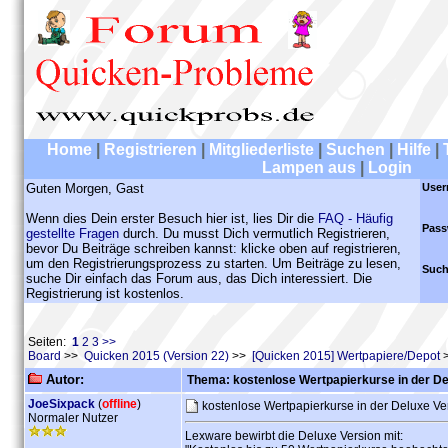
Home
|
Registrieren
|
Mitgliederliste
|
Suchen
|
Hilfe
|
Lampen aus
|
Login
Guten Morgen, Gast
User
Wenn dies Dein erster Besuch hier ist, lies Dir die
FAQ - Häufig
Pass
gestellte Fragen
durch. Du musst Dich vermutlich Registrieren,
bevor Du Beiträge schreiben kannst: klicke oben auf registrieren,
um den Registrierungsprozess zu starten. Um Beiträge zu lesen,
Such
suche Dir einfach das Forum aus, das Dich interessiert. Die
Registrierung ist kostenlos.
Seiten:
1
2
3
>>
Board
>>
Quicken 2015 (Version 22)
>>
[Quicken 2015] Wertpapiere/Depot
>
Autor:
Thema: kostenlose Wertpapierkurse in der De
JoeSixpack
(
offline
)
kostenlose Wertpapierkurse in der Deluxe V
Normaler Nutzer
Lexware bewirbt die Deluxe Version mit: