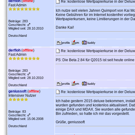
derfloh
(
offline
)
Re: kostenlose Wertpapierkurse in der Delu
Fast Admin
Ich nutze seit vielen Jahren Quimport von Kai
Keine Gebühren für im Internet kostenfrei vorli
Wertpapierkursen, keine Limitierungen in der Da
Beiträge: 283
Geschlecht:
Danke Kai!
Mitglied seit: 28.10.2010
Deutschland
derfloh
(
offline
)
Re: kostenlose Wertpapierkurse in der Delu
Fast Admin
PS: Die Beta 2.84 für Q2015 ist seit heute online
Beiträge: 283
Geschlecht:
Mitglied seit: 28.10.2010
Deutschland
geniussoft
(
offline
)
Re: kostenlose Wertpapierkurse in der Delu
Intensiver Nutzer
Ich habe gestern 2015 deluxe bekommen, install
wurden gefunden und kostenlos aktualisiert. Dab
einige DAX und MDAX. Sie wurden alle gefunden
Beiträge: 83
Bin zufrieden, so hatte ich mir das vorgestellt.
Geschlecht:
Mitglied seit: 15.06.2008
Grüße, geniussoft
Deutschland