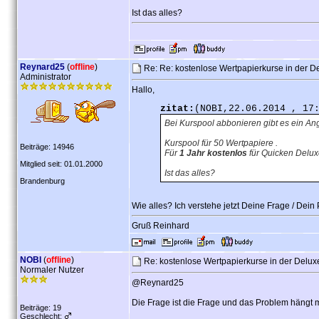
Ist das alles?
Reynard25
(
offline
)
Re: Re: kostenlose Wertpapierkurse in der D
Administrator
Hallo,
zitat:
(NOBI,22.06.2014 , 17
Bei Kurspool abbonieren gibt es ein An
Kurspool für 50 Wertpapiere .
Beiträge: 14946
Für
1 Jahr kostenlos
für Quicken Delux
Mitglied seit: 01.01.2000
Ist das alles?
Brandenburg
Wie alles? Ich verstehe jetzt Deine Frage / Dein 
Gruß Reinhard
NOBI
(
offline
)
Re: kostenlose Wertpapierkurse in der Delu
Normaler Nutzer
@Reynard25
Die Frage ist die Frage und das Problem hängt
Beiträge: 19
Geschlecht: