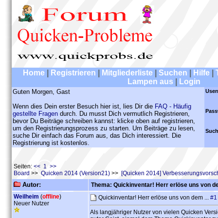
Home
|
Registrieren
|
Mitgliederliste
|
Suchen
|
Hilfe
|
Lampen aus
|
Login
Guten Morgen, Gast
User
Wenn dies Dein erster Besuch hier ist, lies Dir die
FAQ - Häufig
Pass
gestellte Fragen
durch. Du musst Dich vermutlich Registrieren,
bevor Du Beiträge schreiben kannst: klicke oben auf registrieren,
um den Registrierungsprozess zu starten. Um Beiträge zu lesen,
Such
suche Dir einfach das Forum aus, das Dich interessiert. Die
Registrierung ist kostenlos.
Seiten:
<< 1 >>
Board
>>
Quicken 2014 (Version21)
>>
[Quicken 2014] Verbesserungsvorsc
Autor:
Thema: Quickinventar! Herr erlöse uns von de
Weilheim
(
offline
)
Quickinventar! Herr erlöse uns von dem ...
#1
Neuer Nutzer
Als langjähriger Nutzer von vielen Quicken Versi