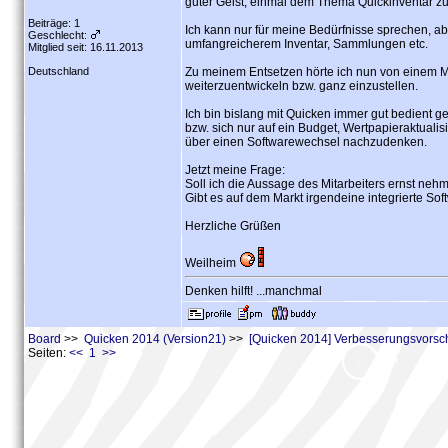
guter Geist, einmal dem Thema Quickinventar z
Beiträge: 1
Ich kann nur für meine Bedürfnisse sprechen, ab
Geschlecht:
umfangreicherem Inventar, Sammlungen etc.
Mitglied seit: 16.11.2013
Deutschland
Zu meinem Entsetzen hörte ich nun von einem Mi
weiterzuentwickeln bzw. ganz einzustellen.
Ich bin bislang mit Quicken immer gut bedient
bzw. sich nur auf ein Budget, Wertpapieraktuali
über einen Softwarewechsel nachzudenken.
Jetzt meine Frage:
Soll ich die Aussage des Mitarbeiters ernst neh
Gibt es auf dem Markt irgendeine integrierte Sof
Herzliche Grüßen
Weilheim
Denken hilft! ...manchmal
Board
>>
Quicken 2014 (Version21)
>>
[Quicken 2014] Verbesserungsvorsc
Seiten:
<< 1 >>