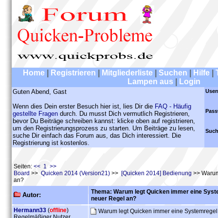
Home
|
Registrieren
|
Mitgliederliste
|
Suchen
|
Hilfe
|
Lampen aus
|
Login
Guten Abend, Gast
User
Wenn dies Dein erster Besuch hier ist, lies Dir die
FAQ - Häufig
Pass
gestellte Fragen
durch. Du musst Dich vermutlich Registrieren,
bevor Du Beiträge schreiben kannst: klicke oben auf registrieren,
um den Registrierungsprozess zu starten. Um Beiträge zu lesen,
Such
suche Dir einfach das Forum aus, das Dich interessiert. Die
Registrierung ist kostenlos.
Seiten:
<< 1 >>
Board
>>
Quicken 2014 (Version21)
>>
[Quicken 2014] Bedienung
>> Warum 
an?
Thema: Warum legt Quicken immer eine Syste
Autor:
neuer Regel an?
Hermann33
(
offline
)
Warum legt Quicken immer eine Systemregel
Regelmäßiger Nutzer