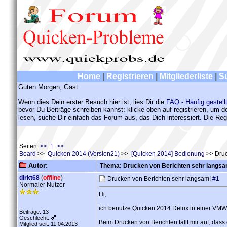
Home
|
Registrieren
|
Mitgliederliste
|
S
Guten Morgen, Gast
Wenn dies Dein erster Besuch hier ist, lies Dir die
FAQ - Häufig gestell
bevor Du Beiträge schreiben kannst: klicke oben auf registrieren, um 
lesen, suche Dir einfach das Forum aus, das Dich interessiert. Die Regi
Seiten:
<< 1 >>
Board
>>
Quicken 2014 (Version21)
>>
[Quicken 2014] Bedienung
>> Druc
Autor:
Thema: Drucken von Berichten sehr langsa
dirkt68
(
offline
)
Drucken von Berichten sehr langsam!
#1
Normaler Nutzer
Hi,
ich benutze Quicken 2014 Delux in einer VMW
Beiträge: 13
Geschlecht:
Beim Drucken von Berichten fällt mir auf, das
Mitglied seit: 11.04.2013