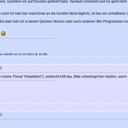
 wird, nachdem ich auf Drucken geklickt habe: Sanduhr erscheint und nix geht mehr
nd ich hab hier manchmal an die hundert stück täglich), ist das ein unhaltbarer 
Bis dato hab ich in keiner Quicken Version oder auch anderen Win Programmen in
m
 von
dirkt68
am 12.04.2013 @ 10:09)
2
e Threat "Installation"), vielleicht hilft das. Bitte unbedingt hier melden, wenn 
3