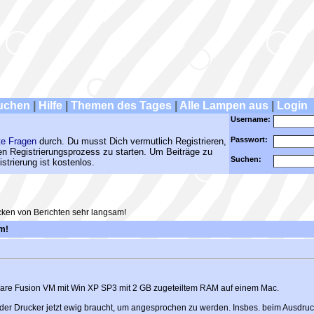
uchen
|
Hilfe
|
Themen des Tages
|
Alle Lampen aus
|
Login
Username:
Passwort:
te Fragen
durch. Du musst Dich vermutlich Registrieren,
den Registrierungsprozess zu starten. Um Beiträge zu
Suchen:
strierung ist kostenlos.
ken von Berichten sehr langsam!
m!
are Fusion VM mit Win XP SP3 mit 2 GB zugeteiltem RAM auf einem Mac.
s der Drucker jetzt ewig braucht, um angesprochen zu werden. Insbes. beim Ausdru