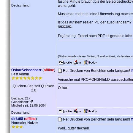
fast ne Minute braucht bis der Beleg gedruckt
Deutschland
weitergeht.
Muss man mehr als eine Überweisung machen (u
Ist das auf nem realen PC genauso langsam? 
rappzap.
Ergänzung: Export nach PDF ist genauso lah
(Bisher wurde dieser Beitrag 3 mal editiert, als letztes
OskarSchoenherr
(
offline
)
Re: Drucken von Berichten sehr langsam!
#
Fast Admin
Versuche mal PROMONSHIELD auszuschalten (sieh
Quicken-Fan seit Quicken
Oskar
2.0
Beiträge: 217
Geschlecht:
Mitglied seit: 19.06.2004
Deutschland
dirkt68
(
offline
)
Re: Drucken von Berichten sehr langsam!
#
Normaler Nutzer
Well.. guter riecher!