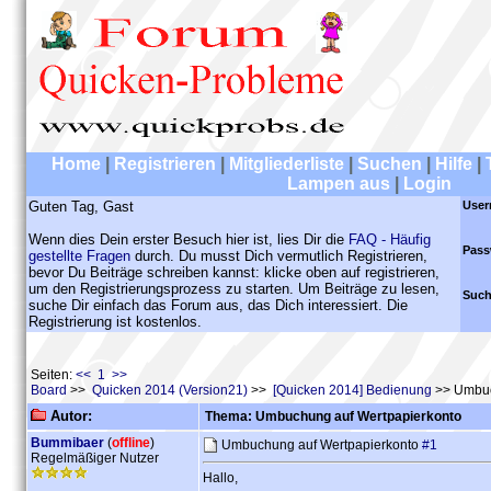
Home
|
Registrieren
|
Mitgliederliste
|
Suchen
|
Hilfe
|
Lampen aus
|
Login
Guten Tag, Gast
User
Wenn dies Dein erster Besuch hier ist, lies Dir die
FAQ - Häufig
Pass
gestellte Fragen
durch. Du musst Dich vermutlich Registrieren,
bevor Du Beiträge schreiben kannst: klicke oben auf registrieren,
um den Registrierungsprozess zu starten. Um Beiträge zu lesen,
Such
suche Dir einfach das Forum aus, das Dich interessiert. Die
Registrierung ist kostenlos.
Seiten:
<< 1 >>
Board
>>
Quicken 2014 (Version21)
>>
[Quicken 2014] Bedienung
>> Umbuc
Autor:
Thema: Umbuchung auf Wertpapierkonto
Bummibaer
(
offline
)
Umbuchung auf Wertpapierkonto
#1
Regelmäßiger Nutzer
Hallo,