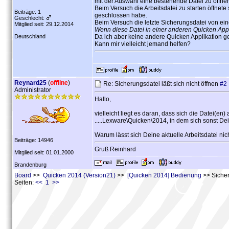
mit der Auswahl eine bestehende Datei zu öffne
Beim Versuch die Arbeitsdatei zu starten öffnete
Beiträge: 1
geschlossen habe.
Geschlecht:
Beim Versuch die letzte Sicherungsdatei von eine
Mitglied seit: 29.12.2014
Wenn diese Datei in einer anderen Quicken Appli
Deutschland
Da ich aber keine andere Quicken Applikation geöf
Kann mir vielleicht jemand helfen?
Reynard25
(
offline
)
Re: Sicherungsdatei läßt sich nicht öffnen
#2
Administrator
Hallo,
vielleicht liegt es daran, dass sich die Datei(en)
.....Lexware\Quicken\2014, in dem sich sonst Dei
Warum lässt sich Deine aktuelle Arbeitsdatei ni
Beiträge: 14946
Gruß Reinhard
Mitglied seit: 01.01.2000
Brandenburg
Board
>>
Quicken 2014 (Version21)
>>
[Quicken 2014] Bedienung
>> Sicher
Seiten:
<< 1 >>