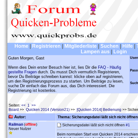
Home
|
Registrieren
|
Mitgliederliste
|
Suchen
|
Hilfe
|
Lampen aus
|
Login
Guten Morgen, Gast
User
Wenn dies Dein erster Besuch hier ist, lies Dir die
FAQ - Häufig
Pass
gestellte Fragen
durch. Du musst Dich vermutlich Registrieren,
bevor Du Beiträge schreiben kannst: klicke oben auf registrieren,
um den Registrierungsprozess zu starten. Um Beiträge zu lesen,
Such
suche Dir einfach das Forum aus, das Dich interessiert. Die
Registrierung ist kostenlos.
Seiten:
<< 1 >>
Board
>>
Quicken 2014 (Version21)
>>
[Quicken 2014] Bedienung
>> Sicher
Autor:
Thema: Sicherungsdatei läßt sich nicht öffnen
Railman
(
offline
)
Sicherungsdatei läßt sich nicht öffnen
#1
Neuer Nutzer
Beim normalen Start von Quicken 2014 erschien 