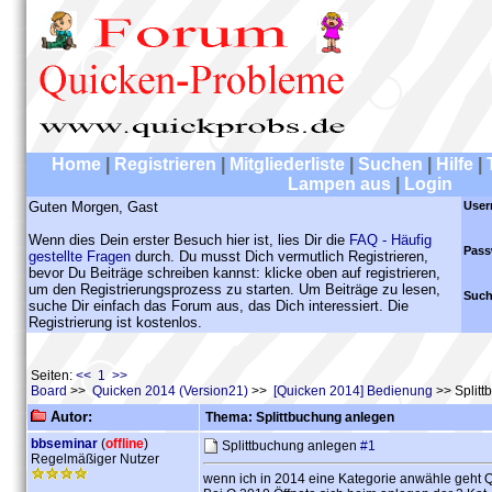
Home
|
Registrieren
|
Mitgliederliste
|
Suchen
|
Hilfe
|
Lampen aus
|
Login
Guten Morgen, Gast
User
Wenn dies Dein erster Besuch hier ist, lies Dir die
FAQ - Häufig
Pass
gestellte Fragen
durch. Du musst Dich vermutlich Registrieren,
bevor Du Beiträge schreiben kannst: klicke oben auf registrieren,
um den Registrierungsprozess zu starten. Um Beiträge zu lesen,
Such
suche Dir einfach das Forum aus, das Dich interessiert. Die
Registrierung ist kostenlos.
Seiten:
<< 1 >>
Board
>>
Quicken 2014 (Version21)
>>
[Quicken 2014] Bedienung
>> Splitt
Autor:
Thema: Splittbuchung anlegen
bbseminar
(
offline
)
Splittbuchung anlegen
#1
Regelmäßiger Nutzer
wenn ich in 2014 eine Kategorie anwähle geht Q