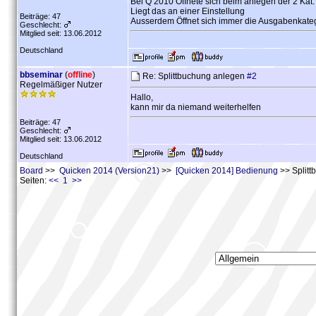
Bei Q 2010 Öffnete sich beim anlegen der 2 Kat
Liegt das an einer Einstellung
Beiträge: 47
Ausserdem Öffnet sich immer die Ausgabenkateg
Geschlecht:
Mitglied seit: 13.06.2012
Deutschland
bbseminar
(
offline
)
Re: Splittbuchung anlegen
#2
Regelmäßiger Nutzer
Hallo,
kann mir da niemand weiterhelfen
Beiträge: 47
Geschlecht:
Mitglied seit: 13.06.2012
Deutschland
Board
>>
Quicken 2014 (Version21)
>>
[Quicken 2014] Bedienung
>> Splitt
Seiten:
<< 1 >>