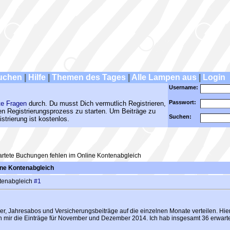
uchen
|
Hilfe
|
Themen des Tages
|
Alle Lampen aus
|
Login
Username:
Passwort:
te Fragen
durch. Du musst Dich vermutlich Registrieren,
den Registrierungsprozess zu starten. Um Beiträge zu
Suchen:
strierung ist kostenlos.
rtete Buchungen fehlen im Online Kontenabgleich
ine Kontenabgleich
ntenabgleich
#1
er, Jahresabos und Versicherungsbeiträge auf die einzelnen Monate verteilen. Hi
n mir die Einträge für November und Dezember 2014. Ich hab insgesamt 36 erwartet