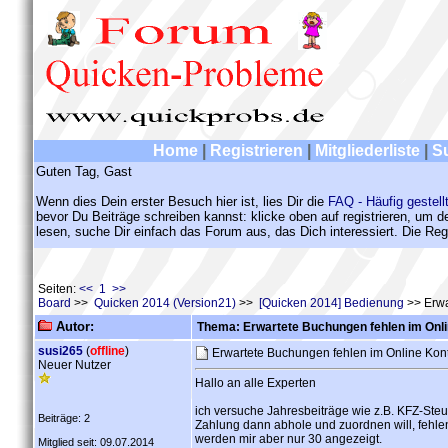
Home
|
Registrieren
|
Mitgliederliste
|
S
Guten Tag, Gast
Wenn dies Dein erster Besuch hier ist, lies Dir die
FAQ - Häufig gestell
bevor Du Beiträge schreiben kannst: klicke oben auf registrieren, um 
lesen, suche Dir einfach das Forum aus, das Dich interessiert. Die Regi
Seiten:
<< 1 >>
Board
>>
Quicken 2014 (Version21)
>>
[Quicken 2014] Bedienung
>> Erwa
Autor:
Thema: Erwartete Buchungen fehlen im Onl
susi265
(
offline
)
Erwartete Buchungen fehlen im Online Ko
Neuer Nutzer
Hallo an alle Experten
ich versuche Jahresbeiträge wie z.B. KFZ-Steu
Beiträge: 2
Zahlung dann abhole und zuordnen will, fehle
werden mir aber nur 30 angezeigt.
Mitglied seit: 09.07.2014