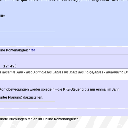
te Jahr - also April dieses Jahres bis März des Folgejahres - abgebucht. Diese Zahl
lfe.
line Kontenabgleich
#4
, 12:49)
as gesamte Jahr - also April dieses Jahres bis März des Folgejahres - abgebucht. D
 Kontobewegungen wieder spiegeln - die KFZ-Steuer gibts nur einmal im Jahr.
nter Planung) darzustellen.
rtete Buchungen fehlen im Online Kontenabgleich