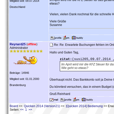
Im April wird mir die KFZ Steuer für das gesam
Mitglied seit: 09.07.2014
etwas?
Deutschland
Vielen, vielen Dank nochmal für die schnelle Hi
Viele Grüße
Susanne
Reynard25
(
offline
)
Re: Re: Erwartete Buchungen fehlen im On
Administrator
Hallo und Guten Tag,
zitat:
(susi265,09.07.2014 
Im April wird mir die KFZ Steuer für d
Wie geht so etwas?
Beiträge: 14946
Mitglied seit: 01.01.2000
Überhaupt nicht. Das Bankkonto soll ja Deine
Brandenburg
Du könntest versuchen, das in einem Budget (u
Gruß Reinhard
Board
>>
Quicken 2014 (Version21)
>>
[Quicken 2014] Bedienung
>> Erwa
Seiten:
<< 1 >>