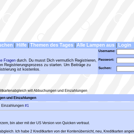
uchen
|
Hilfe
|
Themen des Tages
|
Alle Lampen aus
|
Login
Username:
Passwort:
te Fragen
durch. Du musst Dich vermutlich Registrieren,
den Registrierungsprozess zu starten. Um Beiträge zu
Suchen:
strierung ist kostenlos.
itkartenabgleich will Abbuchungen und Einzahlungen
gen und Einzahlungen
d Einzahlungen
#1
rzem, bin aber mit der US Version von Quicken vertraut.
bgleich. Ich habe 2 Kreditkarten von der Kontenübersicht, neu, Kreditkarten angele