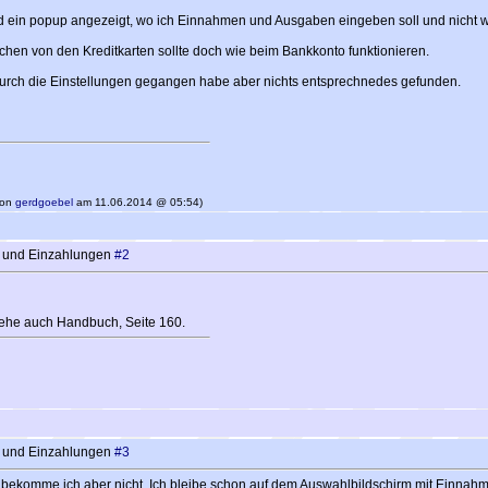
wird ein popup angezeigt, wo ich Einnahmen und Ausgaben eingeben soll und nich
chen von den Kreditkarten sollte doch wie beim Bankkonto funktionieren.
durch die Einstellungen gegangen habe aber nichts entsprechnedes gefunden.
 von
gerdgoebel
am 11.06.2014 @ 05:54)
n und Einzahlungen
#2
ehe auch Handbuch, Seite 160.
n und Einzahlungen
#3
h bekomme ich aber nicht. Ich bleibe schon auf dem Auswahlbildschirm mit Einna