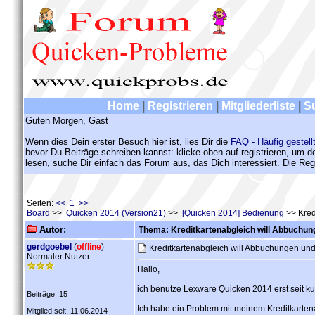
Home
|
Registrieren
|
Mitgliederliste
|
S
Guten Morgen, Gast
Wenn dies Dein erster Besuch hier ist, lies Dir die
FAQ - Häufig gestell
bevor Du Beiträge schreiben kannst: klicke oben auf registrieren, um 
lesen, suche Dir einfach das Forum aus, das Dich interessiert. Die Regi
Seiten:
<< 1 >>
Board
>>
Quicken 2014 (Version21)
>>
[Quicken 2014] Bedienung
>> Kred
Autor:
Thema: Kreditkartenabgleich will Abbuchun
gerdgoebel
(
offline
)
Kreditkartenabgleich will Abbuchungen un
Normaler Nutzer
Hallo,
ich benutze Lexware Quicken 2014 erst seit ku
Beiträge: 15
Ich habe ein Problem mit meinem Kreditkartena
Mitglied seit: 11.06.2014