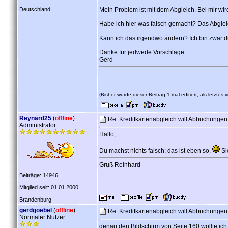
Deutschland
Mein Problem ist mit dem Abgleich. Bei mir 
Habe ich hier was falsch gemacht? Das Abglei
Kann ich das irgendwo ändern? Ich bin zwar 
Danke für jedwede Vorschläge.
Gerd
(Bisher wurde dieser Beitrag 1 mal editiert, als letztes
Reynard25
(
offline
)
Re: Kreditkartenabgleich will Abbuchunge
Administrator
Hallo,
Du machst nichts falsch; das ist eben so.
Si
Gruß Reinhard
Beiträge: 14946
Mitglied seit: 01.01.2000
Brandenburg
gerdgoebel
(
offline
)
Re: Kreditkartenabgleich will Abbuchunge
Normaler Nutzer
genau den Bildschirm von Seite 160 wollte ic