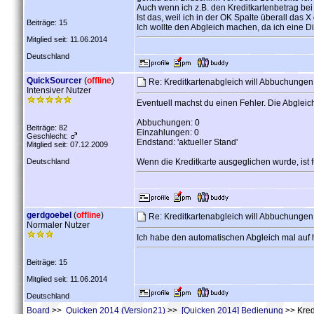
Auch wenn ich z.B. den Kreditkartenbetrag be
Ist das, weil ich in der OK Spalte überall das 
Beiträge: 15
Ich wollte den Abgleich machen, da ich eine 
Mitglied seit: 11.06.2014
Deutschland
QuickSourcer
(
offline
)
Re: Kreditkartenabgleich will Abbuchunge
Intensiver Nutzer
Eventuell machst du einen Fehler. Die Abgle
Abbuchungen: 0
Beiträge: 82
Einzahlungen: 0
Geschlecht:
Endstand: 'aktueller Stand'
Mitglied seit: 07.12.2009
Deutschland
Wenn die Kreditkarte ausgeglichen wurde, ist 
gerdgoebel
(
offline
)
Re: Kreditkartenabgleich will Abbuchunge
Normaler Nutzer
Ich habe den automatischen Abgleich mal auf 
Beiträge: 15
Mitglied seit: 11.06.2014
Deutschland
Board
>>
Quicken 2014 (Version21)
>>
[Quicken 2014] Bedienung
>> Kred