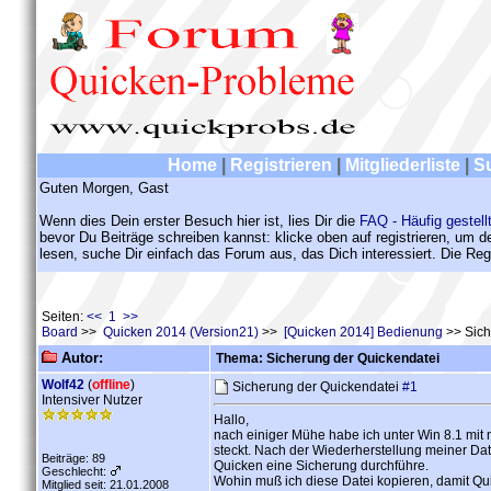
Home
|
Registrieren
|
Mitgliederliste
|
S
Guten Morgen, Gast
Wenn dies Dein erster Besuch hier ist, lies Dir die
FAQ - Häufig gestell
bevor Du Beiträge schreiben kannst: klicke oben auf registrieren, um 
lesen, suche Dir einfach das Forum aus, das Dich interessiert. Die Regi
Seiten:
<< 1 >>
Board
>>
Quicken 2014 (Version21)
>>
[Quicken 2014] Bedienung
>> Sich
Autor:
Thema: Sicherung der Quickendatei
Wolf42
(
offline
)
Sicherung der Quickendatei
#1
Intensiver Nutzer
Hallo,
nach einiger Mühe habe ich unter Win 8.1 mit 
steckt. Nach der Wiederherstellung meiner Dat
Beiträge: 89
Quicken eine Sicherung durchführe.
Geschlecht:
Wohin muß ich diese Datei kopieren, damit Quic
Mitglied seit: 21.01.2008