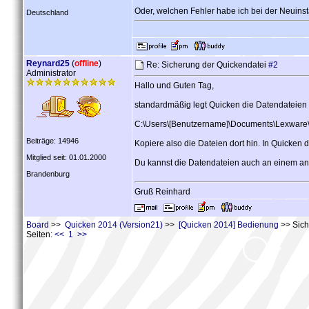
Oder, welchen Fehler habe ich bei der Neuins
Deutschland
Reynard25
(
offline
)
Re: Sicherung der Quickendatei
#2
Administrator
Hallo und Guten Tag,
standardmäßig legt Quicken die Datendateien 
C:\Users\[Benutzername]\Documents\Lexware
Beiträge: 14946
Kopiere also die Dateien dort hin. In Quicken 
Mitglied seit: 01.01.2000
Du kannst die Datendateien auch an einem an de
Brandenburg
Gruß Reinhard
Board
>>
Quicken 2014 (Version21)
>>
[Quicken 2014] Bedienung
>> Sich
Seiten:
<< 1 >>