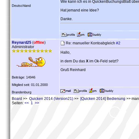
Wie kann ich es in QuickenBuchungsBlatt üb
Deutschland
Hat jemand eine Idee?
Danke.
Reynard25
(
offline
)
Re: manueller Kontoabgleich
#2
Administrator
Hallo,
in dem Du das
X
im Ok-Feld setzt?
Gruß Reinhard
Beiträge: 14946
Mitglied seit: 01.01.2000
Brandenburg
Board
>>
Quicken 2014 (Version21)
>>
[Quicken 2014] Bedienung
>> manu
Seiten:
<< 1 >>