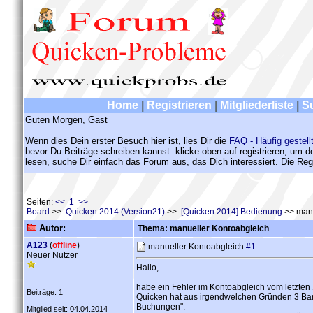
Home
|
Registrieren
|
Mitgliederliste
|
S
Guten Morgen, Gast
Wenn dies Dein erster Besuch hier ist, lies Dir die
FAQ - Häufig gestell
bevor Du Beiträge schreiben kannst: klicke oben auf registrieren, um 
lesen, suche Dir einfach das Forum aus, das Dich interessiert. Die Regi
Seiten:
<< 1 >>
Board
>>
Quicken 2014 (Version21)
>>
[Quicken 2014] Bedienung
>> manu
Autor:
Thema: manueller Kontoabgleich
A123
(
offline
)
manueller Kontoabgleich
#1
Neuer Nutzer
Hallo,
habe ein Fehler im Kontoabgleich vom letzten
Beiträge: 1
Quicken hat aus irgendwelchen Gründen 3 Bank
Buchungen".
Mitglied seit: 04.04.2014