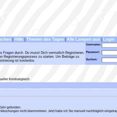
uchen
|
Hilfe
|
Themen des Tages
|
Alle Lampen aus
|
Login
Username:
Passwort:
te Fragen
durch. Du musst Dich vermutlich Registrieren,
den Registrierungsprozess zu starten. Um Beiträge zu
Suchen:
strierung ist kostenlos.
eller Kontoabgleich
 Jahr gefunden.
buchungen nicht übernommen. Jetzt habe ich Sie manuell nachträglich eingetragen