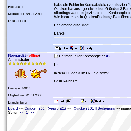
habe ein Fehler im Kontoabgleich vom letzten J
Beiträge: 1
Quicken hat aus irgendwelchen Gründen 3 Bank
allerdings wartet er jetzt auch den Kontoabglei
Mitglied seit: 04.04.2014
Wie kann ich es in QuickenBuchungsBlatt übe
Deutschland
Hat jemand eine Idee?
Danke.
Reynard25
(
offline
)
Re: manueller Kontoabgleich
#2
Administrator
Hallo,
in dem Du das
X
im Ok-Feld setzt?
Gruß Reinhard
Beiträge: 14946
Mitglied seit: 01.01.2000
Brandenburg
Board
>>
Quicken 2014 (Version21)
>>
[Quicken 2014] Bedienung
>> manue
Seiten:
<< 1 >>