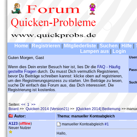
Home
|
Registrieren
|
Mitgliederliste
|
Suchen
|
Hilfe
|
Lampen aus
|
Login
Guten Morgen, Gast
User
Wenn dies Dein erster Besuch hier ist, lies Dir die
FAQ - Häufig
Pass
gestellte Fragen
durch. Du musst Dich vermutlich Registrieren,
bevor Du Beiträge schreiben kannst: klicke oben auf registrieren,
um den Registrierungsprozess zu starten. Um Beiträge zu lesen,
Such
suche Dir einfach das Forum aus, das Dich interessiert. Die
Registrierung ist kostenlos.
Seiten:
<< 1 >>
Board
>>
Quicken 2014 (Version21)
>>
[Quicken 2014] Bedienung
>> manue
Autor:
Thema: manueller Kontoabgleich
A123
(
offline
)
manueller Kontoabgleich
#1
Neuer Nutzer
Hallo,