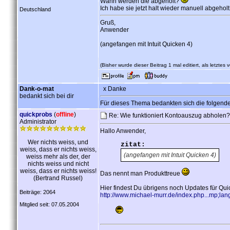
Wann werden die abgeholt?
Ich habe sie jetzt halt wieder manuell abgeholt
Deutschland
Gruß,
Anwender
(angefangen mit Intuit Quicken 4)
(Bisher wurde dieser Beitrag 1 mal editiert, als letztes 
Dank-o-mat
x Danke
bedankt sich bei dir
Für dieses Thema bedankten sich die folgend
quickprobs
(
offline
)
Re: Wie funktioniert Kontoauszug abholen
Administrator
Hallo Anwender,
Wer nichts weiss, und
zitat:
weiss, dass er nichts weiss,
(angefangen mit Intuit Quicken 4)
weiss mehr als der, der
nichts weiss und nicht
weiss, dass er nichts weiss!
Das nennt man Produkttreue
(Bertrand Russel)
Hier findest Du übrigens noch Updates für Qui
Beiträge: 2064
http://www.michael-murr.de/index.php...mp;la
Mitglied seit: 07.05.2004