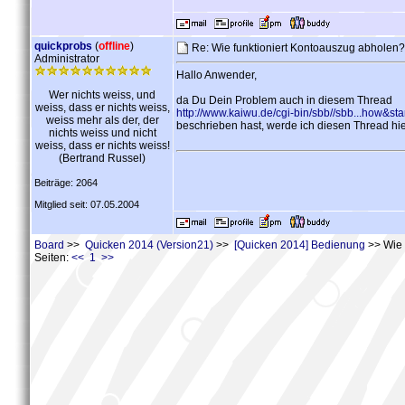
quickprobs
(
offline
)
Re: Wie funktioniert Kontoauszug abholen
Administrator
Hallo Anwender,
Wer nichts weiss, und
da Du Dein Problem auch in diesem Thread
weiss, dass er nichts weiss,
http://www.kaiwu.de/cgi-bin/sbb//sbb...how&sta
weiss mehr als der, der
beschrieben hast, werde ich diesen Thread hier
nichts weiss und nicht
weiss, dass er nichts weiss!
(Bertrand Russel)
Beiträge: 2064
Mitglied seit: 07.05.2004
Board
>>
Quicken 2014 (Version21)
>>
[Quicken 2014] Bedienung
>> Wie 
Seiten:
<< 1 >>