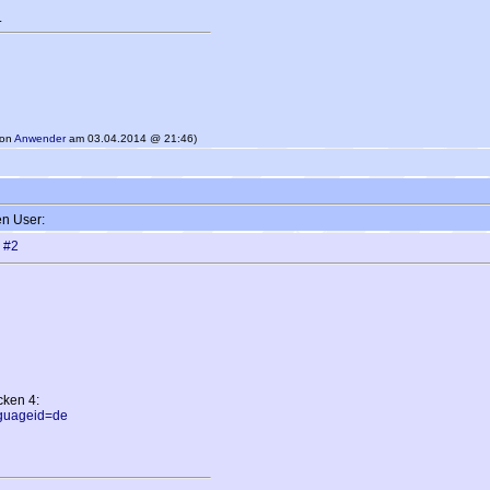
.
von
Anwender
am 03.04.2014 @ 21:46)
en User:
?
#2
cken 4:
nguageid=de