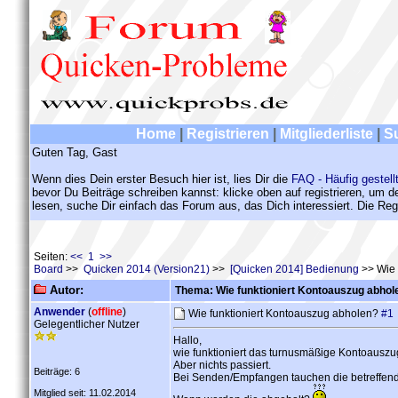
Home
|
Registrieren
|
Mitgliederliste
|
S
Guten Tag, Gast
Wenn dies Dein erster Besuch hier ist, lies Dir die
FAQ - Häufig gestell
bevor Du Beiträge schreiben kannst: klicke oben auf registrieren, um 
lesen, suche Dir einfach das Forum aus, das Dich interessiert. Die Regi
Seiten:
<< 1 >>
Board
>>
Quicken 2014 (Version21)
>>
[Quicken 2014] Bedienung
>> Wie 
Autor:
Thema: Wie funktioniert Kontoauszug abhol
Anwender
(
offline
)
Wie funktioniert Kontoauszug abholen?
#1
Gelegentlicher Nutzer
Hallo,
wie funktioniert das turnusmäßige Kontoauszu
Aber nichts passiert.
Beiträge: 6
Bei Senden/Empfangen tauchen die betreffend
Mitglied seit: 11.02.2014