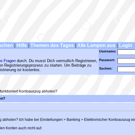
uchen
|
Hilfe
|
Themen des Tages
|
Alle Lampen aus
|
Login
Username:
Passwort:
te Fragen
durch. Du musst Dich vermutlich Registrieren,
den Registrierungsprozess zu starten. Um Beiträge zu
Suchen:
strierung ist kostenlos.
funktioniert Kontoauszug abholen?
en?
g abholen? Ich habe bei Einstellungen > Banking > Elektronischer Kontoauszug ei
en Konten auch nicht auf.