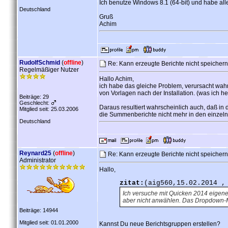
Ich benutze Windows 8.1 (64-bit) und habe al
Deutschland
Gruß
Achim
RudolfSchmid
(
offline
)
Re: Kann erzeugte Berichte nicht speicher
Regelmäßiger Nutzer
Hallo Achim,
ich habe das gleiche Problem, verursacht wah
von Vorlagen nach der Installation. (was ich h
Beiträge: 29
Geschlecht:
Daraus resultiert wahrscheinlich auch, daß in
Mitglied seit: 25.03.2006
die Summenberichte nicht mehr in den einzeln
Deutschland
Reynard25
(
offline
)
Re: Kann erzeugte Berichte nicht speicher
Administrator
Hallo,
zitat:
(aig560,15.02.2014 ,
Ich versuche mit Quicken 2014 eigene 
aber nicht anwählen. Das Dropdown-Me
Beiträge: 14944
Mitglied seit: 01.01.2000
Kannst Du neue Berichtsgruppen erstellen?