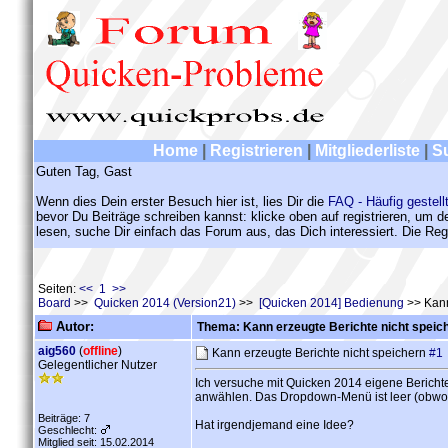
Home
|
Registrieren
|
Mitgliederliste
|
S
Guten Tag, Gast
Wenn dies Dein erster Besuch hier ist, lies Dir die
FAQ - Häufig gestell
bevor Du Beiträge schreiben kannst: klicke oben auf registrieren, um 
lesen, suche Dir einfach das Forum aus, das Dich interessiert. Die Regi
Seiten:
<< 1 >>
Board
>>
Quicken 2014 (Version21)
>>
[Quicken 2014] Bedienung
>> Kann
Autor:
Thema: Kann erzeugte Berichte nicht speic
aig560
(
offline
)
Kann erzeugte Berichte nicht speichern
#1
Gelegentlicher Nutzer
Ich versuche mit Quicken 2014 eigene Berichte
anwählen. Das Dropdown-Menü ist leer (obwohl
Beiträge: 7
Hat irgendjemand eine Idee?
Geschlecht:
Mitglied seit: 15.02.2014