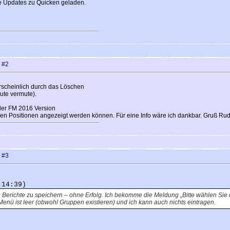
le Updates zu Quicken geladen.
n
#2
rscheinlich durch das Löschen
eute vermute).
 der FM 2016 Version
en Positionen angezeigt werden können. Für eine Info wäre ich dankbar. Gruß Rud
n
#3
 14:39)
Berichte zu speichern – ohne Erfolg. Ich bekomme die Meldung „Bitte wählen Sie e
nü ist leer (obwohl Gruppen existieren) und ich kann auch nichts eintragen.