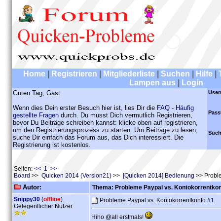
Home
|
Registrieren
|
Mitgliederliste
|
Suchen
|
Hilfe
|
Lampen aus
|
Login
Guten Tag, Gast
User
Wenn dies Dein erster Besuch hier ist, lies Dir die
FAQ - Häufig
Pass
gestellte Fragen
durch. Du musst Dich vermutlich Registrieren,
bevor Du Beiträge schreiben kannst: klicke oben auf registrieren,
um den Registrierungsprozess zu starten. Um Beiträge zu lesen,
Such
suche Dir einfach das Forum aus, das Dich interessiert. Die
Registrierung ist kostenlos.
Seiten:
<< 1 >>
Board
>>
Quicken 2014 (Version21)
>>
[Quicken 2014] Bedienung
>> Proble
Autor:
Thema: Probleme Paypal vs. Kontokorrentko
Snippy30
(
offline
)
Probleme Paypal vs. Kontokorrentkonto
#1
Gelegentlicher Nutzer
Hiho @all erstmals!