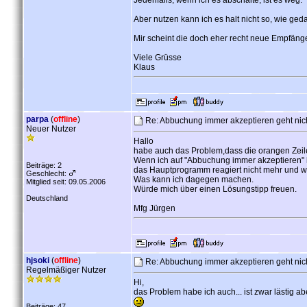
Jedenfalls, wenn ich es abschalte, ist es weg.
Aber nutzen kann ich es halt nicht so, wie geda
Mir scheint die doch eher recht neue Empfänger
Viele Grüsse
Klaus
parpa
(
offline
)
Re: Abbuchung immer akzeptieren geht nich
Neuer Nutzer
Hallo
habe auch das Problem,dass die orangen Zeile
Wenn ich auf "Abbuchung immer akzeptieren" 
Beiträge: 2
das Hauptprogramm reagiert nicht mehr und w
Geschlecht:
Was kann ich dagegen machen.
Mitglied seit: 09.05.2006
Würde mich über einen Lösungstipp freuen.
Deutschland
Mfg Jürgen
hjsoki
(
offline
)
Re: Abbuchung immer akzeptieren geht nich
Regelmäßiger Nutzer
Hi,
das Problem habe ich auch... ist zwar lästig ab
Beiträge: 47