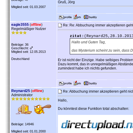
Gruß, Jörg
Mitglied seit: 01.03.2007
eagle3555
(
offline
)
Re: Re: Abbuchung immer akzeptieren geht 
Regelmäßiger Nutzer
zitat:
(Reynard25,28.10.201
Hallo und Guten Tag,
Beiträge: 36
Geschlecht:
das Mysterium scheint zu sein, dass Du 
Mitglied seit: 12.05.2013
Deutschland
Er ist nicht der Einzige. Habe selbiges Problem
Dazu kommt, das in unregelmäßigen Abständen 
zumindest habe ich nichts gefunden.
Reynard25
(
offline
)
Re: Abbuchung immer akzeptieren geht nich
Administrator
Hallo,
Du könntest diese Funktion total abschalten:
Beiträge: 14946
Mitglied seit: 01.01.2000