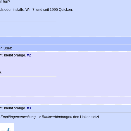
n tun?
s oder Installs, Win 7, und seit 1995 Quicken.
en User:
t, bleibt orange.
#2
h.
t, bleibt orange.
#3
r
Empfängerverwaltung --> Bankverbindungen
den Haken setzt.