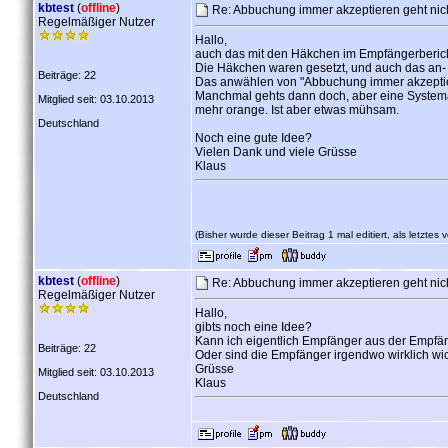
kbtest
(
offline
)
Re: Abbuchung immer akzeptieren geht nich
Regelmäßiger Nutzer
Hallo,
auch das mit den Häkchen im Empfängerberich
Die Häkchen waren gesetzt, und auch das an- 
Beiträge: 22
Das anwählen von "Abbuchung immer akzeptieren
Manchmal gehts dann doch, aber eine Systemat
Mitglied seit: 03.10.2013
mehr orange. Ist aber etwas mühsam.
Deutschland
Noch eine gute Idee?
Vielen Dank und viele Grüsse
Klaus
(Bisher wurde dieser Beitrag 1 mal editiert, als letztes
kbtest
(
offline
)
Re: Abbuchung immer akzeptieren geht nich
Regelmäßiger Nutzer
Hallo,
gibts noch eine Idee?
Kann ich eigentlich Empfänger aus der Empfä
Beiträge: 22
Oder sind die Empfänger irgendwo wirklich wi
Grüsse
Mitglied seit: 03.10.2013
Klaus
Deutschland