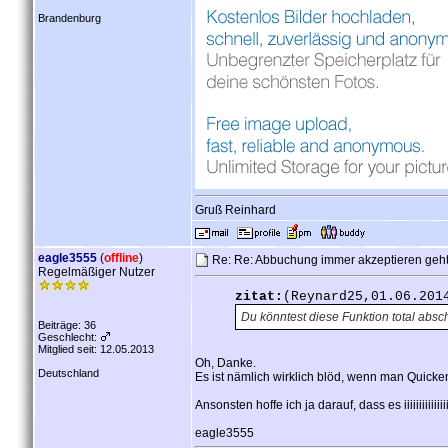
Brandenburg
Gruß Reinhard
eagle3555
(
offline
)
Re: Re: Abbuchung immer akzeptieren geht 
Regelmäßiger Nutzer
zitat:
(Reynard25,01.06.201
Du könntest diese Funktion total absc
Beiträge: 36
Geschlecht:
Mitglied seit: 12.05.2013
Oh, Danke.
Deutschland
Es ist nämlich wirklich blöd, wenn man Quicke
Ansonsten hoffe ich ja darauf, dass es iiiiiiiiiiiii
eagle3555