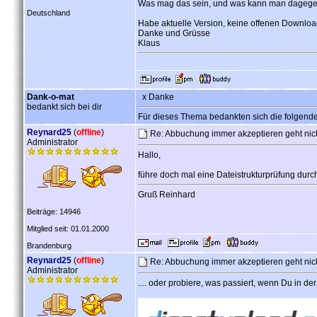
Was mag das sein, und was kann man dagege
Deutschland
Habe aktuelle Version, keine offenen Download
Danke und Grüsse
Klaus
Dank-o-mat
x Danke
bedankt sich bei dir
Für dieses Thema bedankten sich die folgend
Reynard25
(
offline
)
Re: Abbuchung immer akzeptieren geht nich
Administrator
Hallo,
führe doch mal eine Dateistrukturprüfung durc
Gruß Reinhard
Beiträge: 14946
Mitglied seit: 01.01.2000
Brandenburg
Reynard25
(
offline
)
Re: Abbuchung immer akzeptieren geht nich
Administrator
.... oder probiere, was passiert, wenn Du in de