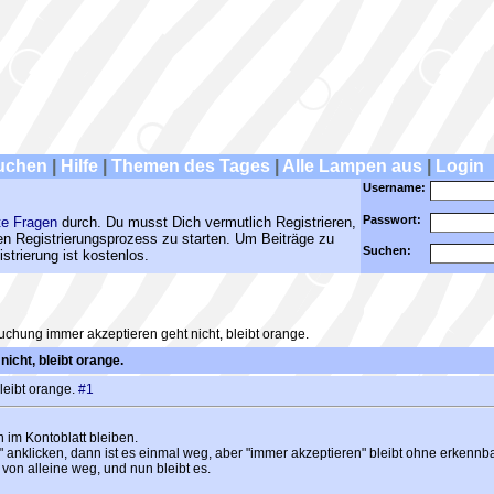
uchen
|
Hilfe
|
Themen des Tages
|
Alle Lampen aus
|
Login
Username:
Passwort:
te Fragen
durch. Du musst Dich vermutlich Registrieren,
den Registrierungsprozess zu starten. Um Beiträge zu
Suchen:
strierung ist kostenlos.
chung immer akzeptieren geht nicht, bleibt orange.
cht, bleibt orange.
leibt orange.
#1
 im Kontoblatt bleiben.
anklicken, dann ist es einmal weg, aber "immer akzeptieren" bleibt ohne erkennba
 von alleine weg, und nun bleibt es.