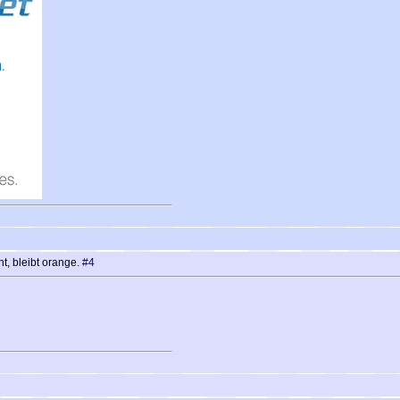
t, bleibt orange.
#4