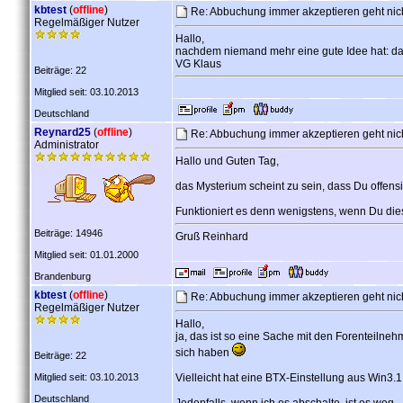
kbtest
(
offline
)
Re: Abbuchung immer akzeptieren geht nich
Regelmäßiger Nutzer
Hallo,
nachdem niemand mehr eine gute Idee hat: da
VG Klaus
Beiträge: 22
Mitglied seit: 03.10.2013
Deutschland
Reynard25
(
offline
)
Re: Abbuchung immer akzeptieren geht nich
Administrator
Hallo und Guten Tag,
das Mysterium scheint zu sein, dass Du offensich
Funktioniert es denn wenigstens, wenn Du dies
Beiträge: 14946
Gruß Reinhard
Mitglied seit: 01.01.2000
Brandenburg
kbtest
(
offline
)
Re: Abbuchung immer akzeptieren geht nich
Regelmäßiger Nutzer
Hallo,
ja, das ist so eine Sache mit den Forenteilneh
sich haben
Beiträge: 22
Mitglied seit: 03.10.2013
Vielleicht hat eine BTX-Einstellung aus Win3.1
Deutschland