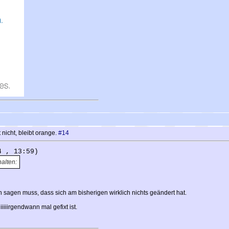
nicht, bleibt orange.
#14
4 , 13:59)
halten:
n sagen muss, dass sich am bisherigen wirklich nichts geändert hat.
iiiiiiirgendwann mal gefixt ist.