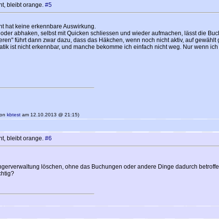
t, bleibt orange.
#5
t hat keine erkennbare Auswirkung.
oder abhaken, selbst mit Quicken schliessen und wieder aufmachen, lässt die Buc
" führt dann zwar dazu, dass das Häkchen, wenn noch nicht aktiv, auf gewählt ges
ik ist nicht erkennbar, und manche bekomme ich einfach nicht weg. Nur wenn ich 
 von
kbtest
am 12.10.2013 @ 21:15)
t, bleibt orange.
#6
ngerverwaltung löschen, ohne das Buchungen oder andere Dinge dadurch betroffe
chtig?