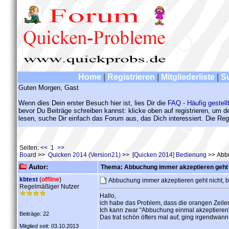
Home
|
Registrieren
|
Mitgliederliste
|
S
Guten Morgen, Gast
Wenn dies Dein erster Besuch hier ist, lies Dir die
FAQ - Häufig gestell
bevor Du Beiträge schreiben kannst: klicke oben auf registrieren, um 
lesen, suche Dir einfach das Forum aus, das Dich interessiert. Die Regi
Seiten:
<< 1 >>
Board
>>
Quicken 2014 (Version21)
>>
[Quicken 2014] Bedienung
>> Abbu
Autor:
Thema: Abbuchung immer akzeptieren geht ni
kbtest
(
offline
)
Abbuchung immer akzeptieren geht nicht, b
Regelmäßiger Nutzer
Hallo,
ich habe das Problem, dass die orangen Zeilen
Ich kann zwar "Abbuchung einmal akzeptieren" 
Beiträge: 22
Das trat schön öfters mal auf, ging irgendwann
Mitglied seit: 03.10.2013