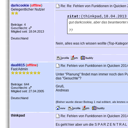
darkcookie
(
offline
)
Re: Re: Fehlen von Funktionen in Quicken 2
Gelegentlicher Nutzer
zitat:
(thinkpad,18.04.2013
gut darkcookie, aber das beantwortet 
Beiträge: 4
Geschlecht:
??
Mitglied seit: 18.04.2013
Deutschland
Nein, alles was ich wissen wollte (Top-Kategor
dau0815
(
offline
)
Re: Fehlen von Funktionen in Quicken 2014 
Fast Admin
Unter "Planung" findet man immer noch den Punk
das "Gesuchte"?
Beiträge: 644
Gruß,
Geschlecht:
Andreas
Mitglied seit: 27.04.2005
Deutschland
(Bisher wurde dieser Beitrag 1 mal editiert, als letztes
thinkpad
Re: Fehlen von Funktionen in Quicken 2014 
Es geht hier aber um die S P A R Z E N T R A L