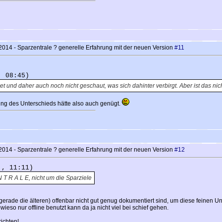
014 - Sparzentrale ? generelle Erfahrung mit der neuen Version
#11
, 08:45)
t und daher auch noch nicht geschaut, was sich dahinter verbirgt. Aber ist das ni
rung des Unterschieds hätte also auch genügt.
014 - Sparzentrale ? generelle Erfahrung mit der neuen Version
#12
 , 11:11)
 T R A L E, nicht um die Sparziele
gerade die älteren) offenbar nicht gut genug dokumentiert sind, um diese feinen Un
ieso nur offline benutzt kann da ja nicht viel bei schief gehen.
ichten!