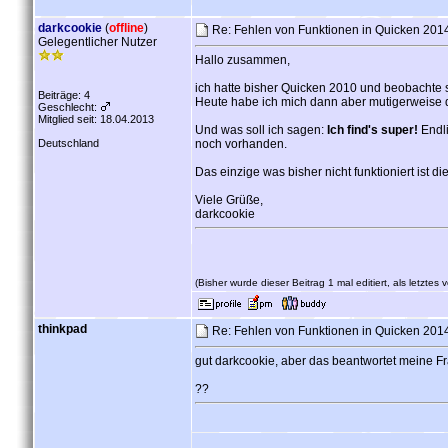
darkcookie
(
offline
)
Re: Fehlen von Funktionen in Quicken 2014 
Gelegentlicher Nutzer
Hallo zusammen,
ich hatte bisher Quicken 2010 und beobachte 
Beiträge: 4
Heute habe ich mich dann aber mutigerweise 
Geschlecht:
Mitglied seit: 18.04.2013
Und was soll ich sagen:
Ich find's super!
Endli
Deutschland
noch vorhanden.
Das einzige was bisher nicht funktioniert is
Viele Grüße,
darkcookie
(Bisher wurde dieser Beitrag 1 mal editiert, als letztes
thinkpad
Re: Fehlen von Funktionen in Quicken 2014 
gut darkcookie, aber das beantwortet meine Fr
??