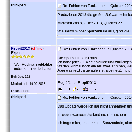
thinkpad
Re: Fehlen von Funktionen in Quicken 2014 
Produzieren 2013 die großen Softwareschmie
Microsoft Win 8, Office 2013, Quicken ??
Wie siehts mit der Sparzentrale aus, gibts die
Firepit2013
(
offline
)
Re: Fehlen von Funktionen in Quicken 2014 
Experte
Die Sparzentrale ist raus.
Ich habe jetzt 2014 deinstalliert und zurückges
Wer Rechtschreibfehler
Warten wir mal noch ein bis zwei jährchen, vi
findet, kann sie behalten.
Aber was jetzt da gelaufen ist, ist eine Zum
Beiträge: 122
--
Es grüßt der Firepit2013
Mitglied seit: 19.02.2013
Deutschland
thinkpad
Re: Fehlen von Funktionen in Quicken 2014 
Das Update werde ich gar nicht annehmen und
Im gegenwärtigen Zustand nicht brauchbar.
Ich frage mich, hat denn die Sparzentrale, ni