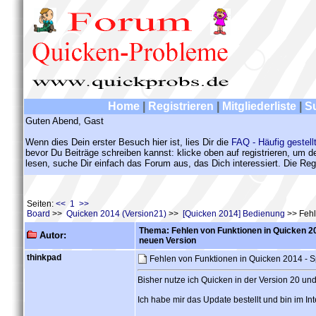
Home
|
Registrieren
|
Mitgliederliste
|
S
Guten Abend, Gast
Wenn dies Dein erster Besuch hier ist, lies Dir die
FAQ - Häufig gestell
bevor Du Beiträge schreiben kannst: klicke oben auf registrieren, um 
lesen, suche Dir einfach das Forum aus, das Dich interessiert. Die Regi
Seiten:
<< 1 >>
Board
>>
Quicken 2014 (Version21)
>>
[Quicken 2014] Bedienung
>> Fehl
Thema: Fehlen von Funktionen in Quicken 20
Autor:
neuen Version
thinkpad
Fehlen von Funktionen in Quicken 2014 - S
Bisher nutze ich Quicken in der Version 20 und
Ich habe mir das Update bestellt und bin im 