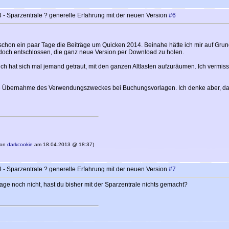
- Sparzentrale ? generelle Erfahrung mit der neuen Version
#6
schon ein paar Tage die Beiträge um Quicken 2014. Beinahe hätte ich mir auf Gru
doch entschlossen, die ganz neue Version per Download zu holen.
ch hat sich mal jemand getraut, mit den ganzen Altlasten aufzuräumen. Ich vermisse
t die Übernahme des Verwendungszweckes bei Buchungsvorlagen. Ich denke aber, da
 von
darkcookie
am 18.04.2013 @ 18:37)
- Sparzentrale ? generelle Erfahrung mit der neuen Version
#7
age noch nicht, hast du bisher mit der Sparzentrale nichts gemacht?