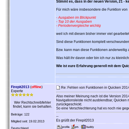
Stimmt es, dass in der neuen Version, 21 - k
Für mich wäre insbesondere die Funktion von
- Ausgaben im Blickpunkt
- Top 10 der Ausgaben
- Periodenvergleiche wichtig
weil ich mit diesen bisher immer viel gearbeit
Sind diese Funktionen komplett verschwunden
Bzw. kann man diese Funktionen anderweitig 
Was hält ihr davon oder bin ich nur zu kleinli
Wie ist eure Erfahrung generell mit dem Qu
Firepit2013
(
offline
)
Re: Fehlen von Funktionen in Quicken 2014 
Experte
Also meiner Meinung nach ist die Version 2014 
Navigationsleiste nicht ausblendbar, Quicken 
Wer Rechtschreibfehler
zurückgeschickt.
findet, kann sie behalten.
So eine Verschlechterung hat es noch nie ge
Beiträge: 122
--
Es grüßt der Firepit2013
Mitglied seit: 19.02.2013
Deutschland