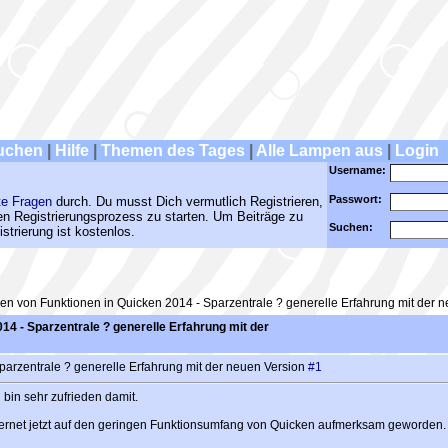
uchen
|
Hilfe
|
Themen des Tages
|
Alle Lampen aus
|
Login
Username:
Passwort:
te Fragen
durch. Du musst Dich vermutlich Registrieren,
den Registrierungsprozess zu starten. Um Beiträge zu
Suchen:
strierung ist kostenlos.
en von Funktionen in Quicken 2014 - Sparzentrale ? generelle Erfahrung mit der 
14 - Sparzentrale ? generelle Erfahrung mit der
parzentrale ? generelle Erfahrung mit der neuen Version
#1
 bin sehr zufrieden damit.
Internet jetzt auf den geringen Funktionsumfang von Quicken aufmerksam geworden.