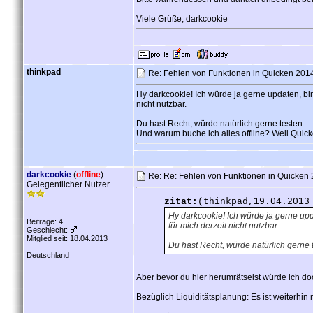
Viele Grüße, darkcookie
thinkpad
Re: Fehlen von Funktionen in Quicken 2014 
Hy darkcookie! Ich würde ja gerne updaten, bin
nicht nutzbar.
Du hast Recht, würde natürlich gerne testen.
Und warum buche ich alles offline? Weil Quicke
darkcookie
(
offline
)
Re: Re: Fehlen von Funktionen in Quicken 2
Gelegentlicher Nutzer
zitat:
(thinkpad,19.04.2013
Hy darkcookie! Ich würde ja gerne upd
Beiträge: 4
für mich derzeit nicht nutzbar.
Geschlecht:
Mitglied seit: 18.04.2013
Du hast Recht, würde natürlich gerne 
Deutschland
Aber bevor du hier herumrätselst würde ich d
Bezüglich Liquiditätsplanung: Es ist weiterhi