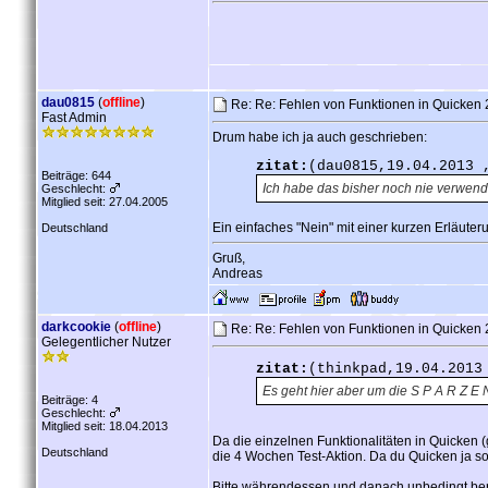
dau0815
(
offline
)
Re: Re: Fehlen von Funktionen in Quicken 2
Fast Admin
Drum habe ich ja auch geschrieben:
zitat:
(dau0815,19.04.2013 
Beiträge: 644
Ich habe das bisher noch nie verwende
Geschlecht:
Mitglied seit: 27.04.2005
Ein einfaches "Nein" mit einer kurzen Erläute
Deutschland
Gruß,
Andreas
darkcookie
(
offline
)
Re: Re: Fehlen von Funktionen in Quicken 2
Gelegentlicher Nutzer
zitat:
(thinkpad,19.04.2013
Es geht hier aber um die S P A R Z E N
Beiträge: 4
Geschlecht:
Mitglied seit: 18.04.2013
Da die einzelnen Funktionalitäten in Quicken (
Deutschland
die 4 Wochen Test-Aktion. Da du Quicken ja sow
Bitte währendessen und danach unbedingt ber