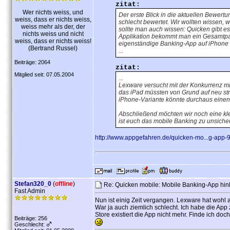
zitat:
Wer nichts weiss, und
Der erste Blick in die aktuellen Bewertu
weiss, dass er nichts weiss,
schlecht bewertet. Wir wollten wissen,
weiss mehr als der, der
sollte man auch wissen: Quicken gibt e
nichts weiss und nicht
Applikation bekommt man ein Gesamtpake
weiss, dass er nichts weiss!
eigenständige Banking-App auf iPhone
(Bertrand Russel)
...
Beiträge: 2064
zitat:
Mitglied seit: 07.05.2004
...
Lexware versucht mit der Konkurrenz mit
das iPad müssten von Grund auf neu st
iPhone-Variante könnte durchaus einen
Abschließend möchten wir noch eine kle
ist euch das mobile Banking zu unsich
http://www.appgefahren.de/quicken-mo...g-app-
Stefan320_0
(
offline
)
Re: Quicken mobile: Mobile Banking-App hink
Fast Admin
Nun ist einig Zeit vergangen. Lexware hat wohl 
War ja auch ziemlich schlecht. Ich habe die App
Store existiert die App nicht mehr. Finde ich doc
Beiträge: 256
Geschlecht: