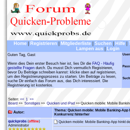
Home
|
Registrieren
|
Mitgliederliste
|
Suchen
|
Hilfe
|
Lampen aus
|
Login
Guten Tag, Gast
User
Wenn dies Dein erster Besuch hier ist, lies Dir die
FAQ - Häufig
Pass
gestellte Fragen
durch. Du musst Dich vermutlich Registrieren,
bevor Du Beiträge schreiben kannst: klicke oben auf registrieren,
um den Registrierungsprozess zu starten. Um Beiträge zu lesen,
Such
suche Dir einfach das Forum aus, das Dich interessiert. Die
Registrierung ist kostenlos.
Seiten:
<< 1 >>
Board
>>
Sonstiges
>>
Quicken und iPad
>> Quicken mobile: Mobile Banking
Thema: Quicken mobile: Mobile Banking-App h
Autor:
Konkurrenz hinterher
quickprobs
(
offline
)
Quicken mobile: Mobile Banking-App hinkt de
Administrator