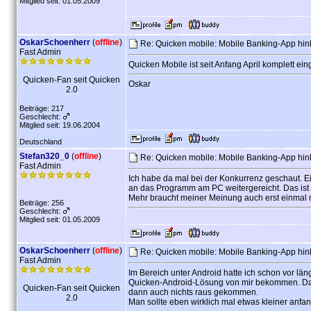
Mitglied seit: 01.05.2009
OskarSchoenherr
(
offline
)
Re: Quicken mobile: Mobile Banking-App hink
Fast Admin
Quicken Mobile ist seit Anfang April komplett eing
Quicken-Fan seit Quicken
Oskar
2.0
Beiträge: 217
Geschlecht:
Mitglied seit: 19.06.2004
Deutschland
Stefan320_0
(
offline
)
Re: Quicken mobile: Mobile Banking-App hink
Fast Admin
Ich habe da mal bei der Konkurrenz geschaut. Ei
an das Programm am PC weitergereicht. Das ist da
Mehr braucht meiner Meinung auch erst einmal ni
Beiträge: 256
Geschlecht:
Mitglied seit: 01.05.2009
OskarSchoenherr
(
offline
)
Re: Quicken mobile: Mobile Banking-App hink
Fast Admin
Im Bereich unter Android hatte ich schon vor l
Quicken-Android-Lösung von mir bekommen. Das 
Quicken-Fan seit Quicken
dann auch nichts raus gekommen.
2.0
Man sollte eben wirklich mal etwas kleiner anfa