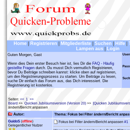
Home
|
Registrieren
|
Mitgliederliste
|
Suchen
|
Hilfe
|
Lampen aus
|
Login
Guten Morgen, Gast
User
Wenn dies Dein erster Besuch hier ist, lies Dir die
FAQ - Häufig
Pass
gestellte Fragen
durch. Du musst Dich vermutlich Registrieren,
bevor Du Beiträge schreiben kannst: klicke oben auf registrieren,
um den Registrierungsprozess zu starten. Um Beiträge zu lesen,
Such
suche Dir einfach das Forum aus, das Dich interessiert. Die
Registrierung ist kostenlos.
Seiten:
<< 1 >>
Board
>>
Quicken Jubiläumsversion (Version 20)
>>
[Quicken Jubiläumsver
ändern/Bericht anpassen
Autor:
Thema: Fokus bei Filter ändern/Bericht anpa
GuidoS
(
offline
)
Fokus bei Filter ändern/Bericht anpassen
#1
Gelegentlicher Nutzer