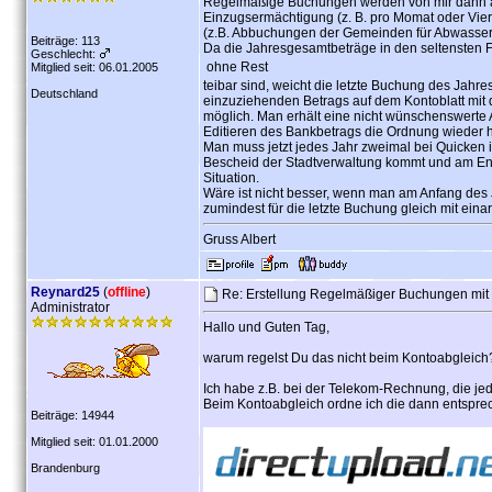
Regelmäßige Buchungen werden von mir dann an
Einzugsermächtigung (z. B. pro Momat oder Vie
(z.B. Abbuchungen der Gemeinden für Abwasser,
Beiträge: 113
Da die Jahresgesamtbeträge in den seltensten F
Geschlecht:
ohne Rest
Mitglied seit: 06.01.2005
teibar sind, weicht die letzte Buchung des Jah
Deutschland
einzuziehenden Betrags auf dem Kontoblatt mit d
möglich. Man erhält eine nicht wünschenswerte
Editieren des Bankbetrags die Ordnung wieder her
Man muss jetzt jedes Jahr zweimal bei Quicken 
Bescheid der Stadtverwaltung kommt und am End
Situation.
Wäre ist nicht besser, wenn man am Anfang des
zumindest für die letzte Buchung gleich mit eina
Gruss Albert
Reynard25
(
offline
)
Re: Erstellung Regelmäßiger Buchungen mit
Administrator
Hallo und Guten Tag,
warum regelst Du das nicht beim Kontoabgleich
Ich habe z.B. bei der Telekom-Rechnung, die jed
Beim Kontoabgleich ordne ich die dann entspre
Beiträge: 14944
Mitglied seit: 01.01.2000
Brandenburg