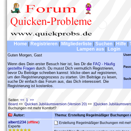
Home
|
Registrieren
|
Mitgliederliste
|
Suchen
|
Hilfe
|
Lampen aus
|
Login
Guten Morgen, Gast
User
Wenn dies Dein erster Besuch hier ist, lies Dir die
FAQ - Häufig
Pass
gestellte Fragen
durch. Du musst Dich vermutlich Registrieren,
bevor Du Beiträge schreiben kannst: klicke oben auf registrieren,
um den Registrierungsprozess zu starten. Um Beiträge zu lesen,
Such
suche Dir einfach das Forum aus, das Dich interessiert. Die
Registrierung ist kostenlos.
Seiten:
<< 1 >>
Board
>>
Quicken Jubiläumsversion (Version 20)
>>
[Quicken Jubiläumsver
Buchungen mit mehr Komfort?
Autor:
Thema: Erstellung Regelmäßiger Buchungen 
albert1234
(
offline
)
Erstellung Regelmäßiger Buchungen mit me
Experte