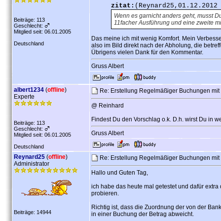
zitat:
(Reynard25,01.12.2012
Wenn es garnicht anders geht, musst D
Beiträge: 113
11facher Ausführung und eine zweite m
Geschlecht:
Mitglied seit: 06.01.2005
Das meine ich mit wenig Komfort. Mein Verbess
Deutschland
also im Bild direkt nach der Abholung, die betre
Übrigens vielen Dank für den Kommentar.
Gruss Albert
albert1234
(
offline
)
Re: Erstellung Regelmäßiger Buchungen mit
Experte
@ Reinhard
Findest Du den Vorschlag o.k. D.h. wirst Du in we
Beiträge: 113
Geschlecht:
Gruss Albert
Mitglied seit: 06.01.2005
Deutschland
Reynard25
(
offline
)
Re: Erstellung Regelmäßiger Buchungen mit
Administrator
Hallo und Guten Tag,
ich habe das heute mal getestet und dafür extr
probieren.
Richtig ist, dass die Zuordnung der von der B
Beiträge: 14944
in einer Buchung der Betrag abweicht.