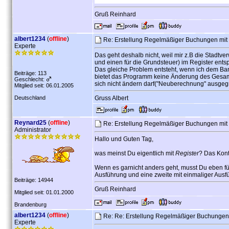
Gruß Reinhard
albert1234
(
offline
)
Re: Erstellung Regelmäßiger Buchungen mit
Experte
Das geht deshalb nicht, weil mir z.B die Stadt
und einen für die Grundsteuer) im Register ents
Das gleiche Problem entsteht, wenn ich dem Ban
Beiträge: 113
bietet das Programm keine Änderung des Gesamt
Geschlecht:
sich nicht ändern darf("Neuberechnung" ausgegr
Mitglied seit: 06.01.2005
Deutschland
Gruss Albert
Reynard25
(
offline
)
Re: Erstellung Regelmäßiger Buchungen mit
Administrator
Hallo und Guten Tag,
was meinst Du eigentlich mit
Register
? Das Kont
Wenn es garnicht anders geht, musst Du eben fü
Ausführung und eine zweite mit einmaliger Aus
Beiträge: 14944
Gruß Reinhard
Mitglied seit: 01.01.2000
Brandenburg
albert1234
(
offline
)
Re: Re: Erstellung Regelmäßiger Buchungen
Experte