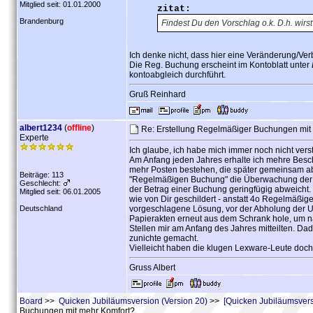
Mitglied seit: 01.01.2000
zitat:
Brandenburg
Findest Du den Vorschlag o.k. D.h. wirst
Ich denke nicht, dass hier eine Veränderung/Ver
Die Reg. Buchung erscheint im Kontoblatt unter
kontoabgleich durchführt.
Gruß Reinhard
albert1234
(
offline
)
Re: Erstellung Regelmäßiger Buchungen mit
Experte
Ich glaube, ich habe mich immer noch nicht vers
Am Anfang jeden Jahres erhalte ich mehre Besche
mehr Posten bestehen, die später gemeinsam abg
Beiträge: 113
"Regelmäßigen Buchung" die Überwachung der Ba
Geschlecht:
der Betrag einer Buchung geringfügig abweicht.
Mitglied seit: 06.01.2005
wie von Dir geschildert - anstatt 4o Regelmäßige
Deutschland
vorgeschlagene Lösung, vor der Abholung der U
Papierakten erneut aus dem Schrank hole, um n
Stellen mir am Anfang des Jahres mitteilten. Dad
zunichte gemacht.
Vielleicht haben die klugen Lexware-Leute doc
Gruss Albert
Board
>>
Quicken Jubiläumsversion (Version 20)
>>
[Quicken Jubiläumsver
Buchungen mit mehr Komfort?