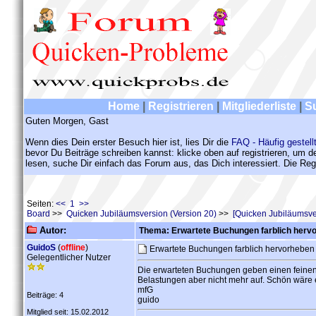
Home
|
Registrieren
|
Mitgliederliste
|
S
Guten Morgen, Gast
Wenn dies Dein erster Besuch hier ist, lies Dir die
FAQ - Häufig gestell
bevor Du Beiträge schreiben kannst: klicke oben auf registrieren, um 
lesen, suche Dir einfach das Forum aus, das Dich interessiert. Die Regi
Seiten:
<< 1 >>
Board
>>
Quicken Jubiläumsversion (Version 20)
>>
[Quicken Jubiläumsve
Autor:
Thema: Erwartete Buchungen farblich herv
GuidoS
(
offline
)
Erwartete Buchungen farblich hervorhebe
Gelegentlicher Nutzer
Die erwarteten Buchungen geben einen feinen 
Belastungen aber nicht mehr auf. Schön wäre e
mfG
Beiträge: 4
guido
Mitglied seit: 15.02.2012