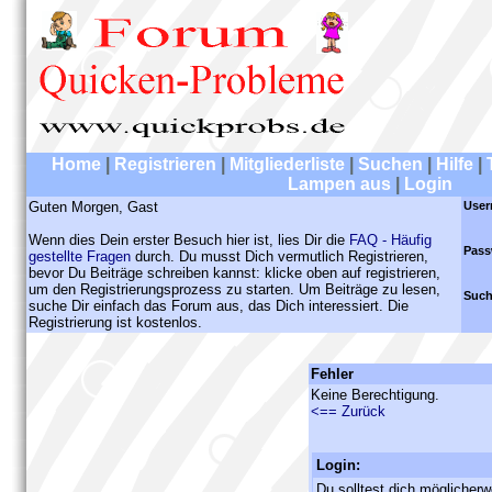
Home
|
Registrieren
|
Mitgliederliste
|
Suchen
|
Hilfe
|
Lampen aus
|
Login
Guten Morgen, Gast
User
Wenn dies Dein erster Besuch hier ist, lies Dir die
FAQ - Häufig
Pass
gestellte Fragen
durch. Du musst Dich vermutlich Registrieren,
bevor Du Beiträge schreiben kannst: klicke oben auf registrieren,
um den Registrierungsprozess zu starten. Um Beiträge zu lesen,
Such
suche Dir einfach das Forum aus, das Dich interessiert. Die
Registrierung ist kostenlos.
Fehler
Keine Berechtigung.
<== Zurück
Login:
Du solltest dich möglicher