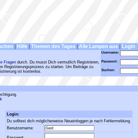
uchen
|
Hilfe
|
Themen des Tages
|
Alle Lampen aus
|
Login
Username:
Passwort:
te Fragen
durch. Du musst Dich vermutlich Registrieren,
den Registrierungsprozess zu starten. Um Beiträge zu
Suchen:
strierung ist kostenlos.
echtigung.
ck
Login:
Du solltest dich möglicherweise Neueinloggen je nach Fehlermeldung.
Benutzername:
Passwort: