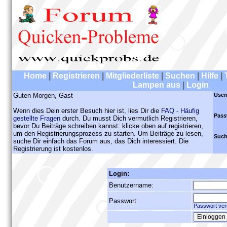
Home
|
Registrieren
|
Mitgliederliste
|
Suchen
|
Hilfe
|
Lampen aus
|
Login
Guten Morgen, Gast
User
Wenn dies Dein erster Besuch hier ist, lies Dir die
FAQ - Häufig
Pass
gestellte Fragen
durch. Du musst Dich vermutlich Registrieren,
bevor Du Beiträge schreiben kannst: klicke oben auf registrieren,
um den Registrierungsprozess zu starten. Um Beiträge zu lesen,
Such
suche Dir einfach das Forum aus, das Dich interessiert. Die
Registrierung ist kostenlos.
Login:
Benutzername:
Passwort:
Passwort ver