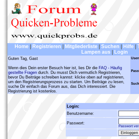
Home
|
Registrieren
|
Mitgliederliste
|
Suchen
|
Hilfe
|
Lampen aus
|
Login
Guten Tag, Gast
User
Wenn dies Dein erster Besuch hier ist, lies Dir die
FAQ - Häufig
Pass
gestellte Fragen
durch. Du musst Dich vermutlich Registrieren,
bevor Du Beiträge schreiben kannst: klicke oben auf registrieren,
um den Registrierungsprozess zu starten. Um Beiträge zu lesen,
Such
suche Dir einfach das Forum aus, das Dich interessiert. Die
Registrierung ist kostenlos.
Login:
Benutzername:
Passwort:
Passwort ver