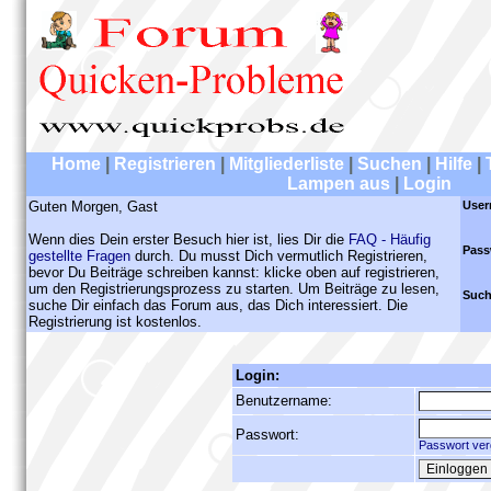
Home
|
Registrieren
|
Mitgliederliste
|
Suchen
|
Hilfe
|
Lampen aus
|
Login
Guten Morgen, Gast
User
Wenn dies Dein erster Besuch hier ist, lies Dir die
FAQ - Häufig
Pass
gestellte Fragen
durch. Du musst Dich vermutlich Registrieren,
bevor Du Beiträge schreiben kannst: klicke oben auf registrieren,
um den Registrierungsprozess zu starten. Um Beiträge zu lesen,
Such
suche Dir einfach das Forum aus, das Dich interessiert. Die
Registrierung ist kostenlos.
Login:
Benutzername:
Passwort:
Passwort ver