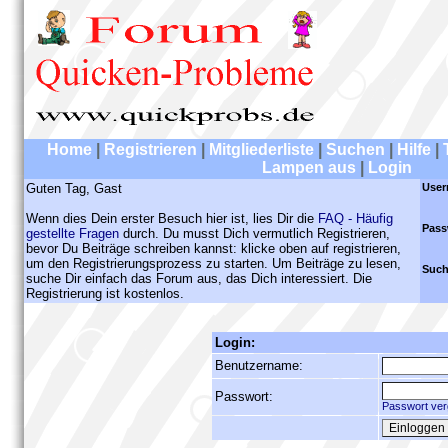
Home
|
Registrieren
|
Mitgliederliste
|
Suchen
|
Hilfe
|
Lampen aus
|
Login
Guten Tag, Gast
User
Wenn dies Dein erster Besuch hier ist, lies Dir die
FAQ - Häufig
Pass
gestellte Fragen
durch. Du musst Dich vermutlich Registrieren,
bevor Du Beiträge schreiben kannst: klicke oben auf registrieren,
um den Registrierungsprozess zu starten. Um Beiträge zu lesen,
Such
suche Dir einfach das Forum aus, das Dich interessiert. Die
Registrierung ist kostenlos.
Login:
Benutzername:
Passwort:
Passwort ver